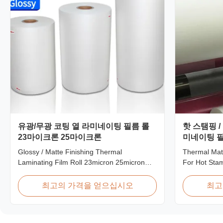
유광/무광 코팅 열 라미네이팅 필름 롤
핫 스탬핑 /
23마이크론 25마이크론
미네이팅 필
Glossy / Matte Finishing Thermal
Thermal Matt
Laminating Film Roll 23micron 25micron
For Hot Stam
FDA Quality Thermal Laminating Film Roll
Overview Th
Thermal Laminating Film Roll is used to
Film 42 Dyn
최고의 가격을 얻으십시오
최고
laminate printed paper or paperboard by
Thermal Roll
heating the coated EVA via roll laminator
Stamping an
machines. Available in two finishings:
Specificatio