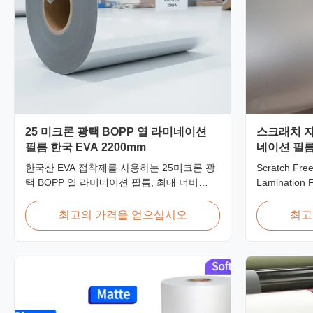
25 미크론 광택 BOPP 열 라미네이션
스크래치 자
필름 한국 EVA 2200mm
네이션 필름
한국산 EVA 접착제를 사용하는 25미크론 광
Scratch Free
택 BOPP 열 라미네이션 필름, 최대 너비
Lamination 
2200mm, 높은 인장 강도 ≥150 MPa, 선명한
Overview Ant
투명성으로 문서 및 사진 보호에 이상적입니
film (also k
최고의 가격을 얻으십시오
최고
다.
film, scratch 
manufacture
The film feat
on one ...