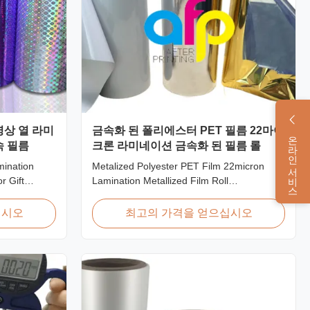
상 열 라미
금속화 된 폴리에스터 PET 필름 22마이
온라인 서비스
속 필름
크론 라미네이션 금속화 된 필름 롤
mination
Metalized Polyester PET Film 22micron
r Gift
Lamination Metallized Film Roll
ft Packaging
Screen/Offset/Gravure/Intaglio Printing
l Lamination
Supported Metalized Polyester PET Film for
십시오
최고의 가격을 얻으십시오
offers a broad
Thermal Lamination Polyester PET
ifts. This
metalized thermal lamination film is suitable
ilm makes
for various printing types including offset
printing, screen ...