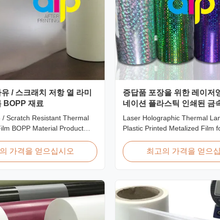
유 / 스크래치 저항 열 라미
증답품 포장을 위한 레이저영
 BOPP 재료
네이션 플라스틱 인쇄된 금
 / Scratch Resistant Thermal
Laser Holographic Thermal La
Film BOPP Material Product
Plastic Printed Metalized Film fo
i-scratch thermal lamination
Packaging Product Overview Gi
nown as scratch free lamination
Film Laser Holographic Therma
의 가격을 얻으십시오
최고의 가격을 얻으
resistant lamination film) is
Plastic Printed Metalized Film 
d using BOPP base material.
range of designs for wrapping g
ures scratch resistant coating
laser holographic lamination f
packaging ...