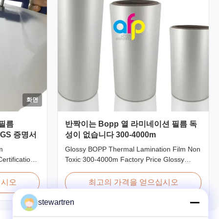
화면
 필름
반짝이는 Bopp 열 라미네이션 필름 독
SGS 증명서
성이 없습니다 300-4000m
m
Glossy BOPP Thermal Lamination Film Non
rtification
Toxic 300-4000m Factory Price Glossy
hinese
BOPP Film For Thermal Lamination Non-
Lamination
toxic, pollution-free, high transparency and
십시오
최고의 가격을 얻으십시오
ity among
gloss, low static, wear resistance, long
ination film
ageing of corona, few defects and good
stewartren
ntage
tearing off. This product is mainly used for