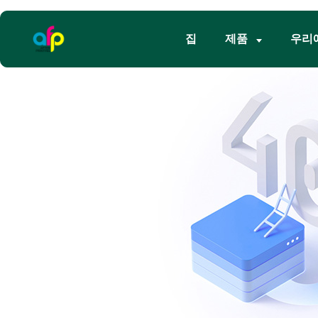
집
제품
우리