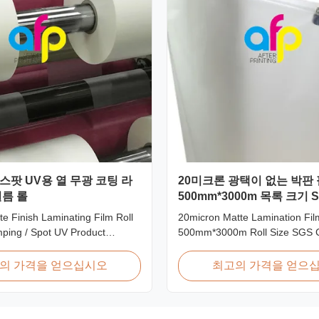
 스팟 UV용 열 무광 코팅 라
20미크론 광택이 없는 박판
름 롤
500mm*3000m 목록 크기 
e Finish Laminating Film Roll
20micron Matte Lamination Fil
ping / Spot UV Product
500mm*3000m Roll Size SGS Ce
ermal Roll Matte Laminating
Product Overview Hot Sales C
es Double Corona Treatment
Factory Price 20micron Matte 
의 가격을 얻으십시오
최고의 가격을 얻으
 Matte Laminating Film for Hot
Film achieved top sales quant
d Spot UV Product
18micron to 30micron matte lam
ns Specifications Model No.
in 2017. Our competitive adva