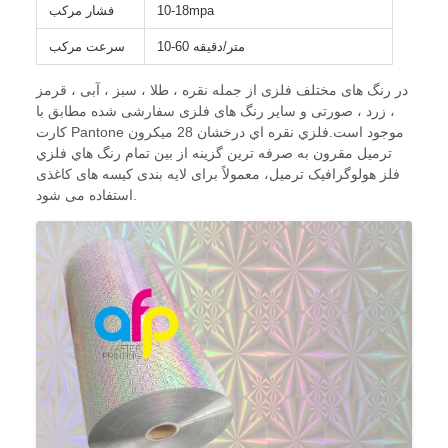
10-18mpa
فشار مرکب
10-60 متر/دقیقه
سرعت مرکب
در رنگ های مختلف فلزی از جمله نقره ، طلا ، سبز ، آبی ، قرمز
، زرد ، صورتی و سایر رنگ های فلزی سفارشی شده مطابق با
کارت Pantone موجود است.فلزي نقره اي درخشان 28 ميکرون
ترميل مقرون به صرفه ترين گزینه از بين تمام رنگ هاي فلزي
فلز هولوگرافيک ترميل، معمولاً برای لایه بندی کیسه های کاغذی
استفاده می شود.