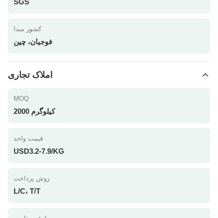
SGS
کشور مبدا
فوجیان، چین
املاک تجاری
MOQ
2000 کیلوگرم
قیمت واحد
USD3.2-7.9/KG
روش پرداخت
L/C، T/T