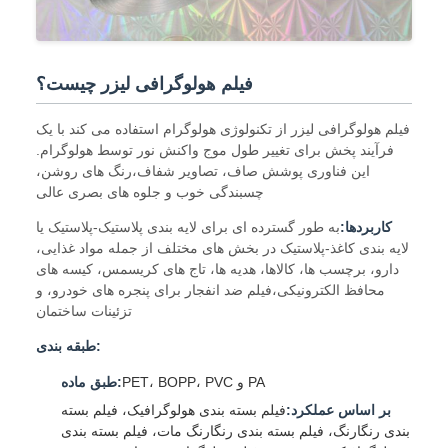
فیلم هولوگرافی لیزر چیست؟
فیلم هولوگرافی لیزر از تکنولوژی هولوگرام استفاده می کند با یک
فرآیند پخش برای تغییر طول موج واکنش نور توسط هولوگرام.
این فناوری پوشش صاف، تصاویر شفاف،رنگ های روشن،
چسبندگی خوب و جلوه های بصری عالی
کاربردها:
به طور گسترده ای برای لایه بندی پلاستیک-پلاستیک یا
لایه بندی کاغذ-پلاستیک در بخش های مختلف از جمله مواد غذایی،
دارو، برچسب ها، کالاها، هدیه ها، تاج های کریسمس، کیسه های
محافظ الکترونیکی،فیلم ضد انفجار برای پنجره های خودرو، و
تزئینات ساختمان
طبقه بندی:
PET، BOPP، PVC و PA
طبق ماده:
بر اساس عملکرد:
فیلم بسته بندی هولوگرافیک، فیلم بسته
بندی رنگارنگ، فیلم بسته بندی رنگارنگ مات، فیلم بسته بندی