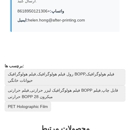
ارسال کنید.
واتساپ:
+8618950121306
helen.hong@after-printing.com
ایمیل:
برچسب ها:
رول فیلم هولوگرافیک,فیلم هولوگرافیک BOPP,فیلم هولوگرافیک
حیوانات خانگی
فیلم هولوگرافیک لیزر حرارتی,فیلم حرارتی BOPP قابل چاپ,فیلم
حرارتی BOPP 28 میکرون
PET Holographic Film
محصولات مرتبط