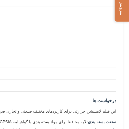
سرویس آنلاین
درخواست ها
این فیلم لامینیشن حرارتی برای کاربردهای مختلف صنعتی و تجاری ضرو
صنعت بسته بندی:
لایه محافظ برای مواد بسته بندی با گواهینامه FDA، EN 71-3، CPSIA و REACH