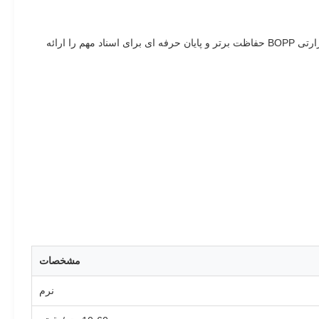
فیلم لامیناسیون صنعتی پس از چاپ ضد آب درجه یک که حفاظت ماندگار از اسناد، عکس ها و کارت های شناسایی را فراهم می کند.فیلم لایه بندی حرارتی BOPP حفاظت برتر و پایان حرفه ای برای اسناد مهم را ارائه
مشخصات
نرم