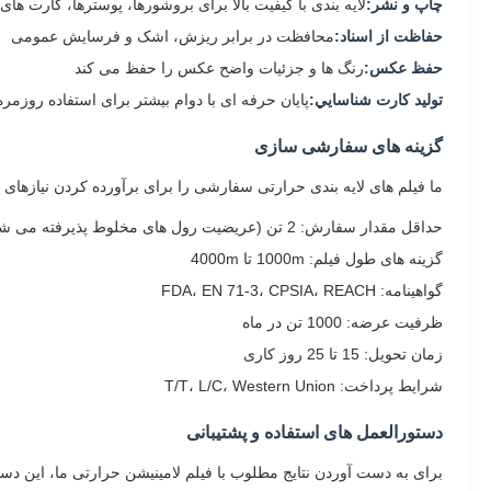
چاپ و نشر:
لایه بندی با کیفیت بالا برای بروشورها، پوسترها، کارت ها
حفاظت از اسناد:
محافظت در برابر ریزش، اشک و فرسایش عمومی
حفظ عکس:
رنگ ها و جزئیات واضح عکس را حفظ می کند
تولید کارت شناسايي:
پایان حرفه ای با دوام بیشتر برای استفاده روزمره
گزینه های سفارشی سازی
ما فیلم های لایه بندی حرارتی سفارشی را برای برآورده کردن نیازهای 
حداقل مقدار سفارش: 2 تن (عریضیت رول های مخلوط پذیرفته می شود)
گزینه های طول فیلم: 1000m تا 4000m
گواهینامه: FDA، EN 71-3، CPSIA، REACH
ظرفیت عرضه: 1000 تن در ماه
زمان تحویل: 15 تا 25 روز کاری
شرایط پرداخت: T/T، L/C، Western Union
دستورالعمل های استفاده و پشتیبانی
برای به دست آوردن نتایج مطلوب با فیلم لامینیشن حرارتی ما، این دستور