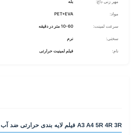
مهر زنی داغ:
بله
مواد:
PET+EVA
سرعت لمینت:
10-60 متر در دقیقه
سختی:
نرم
نام:
فیلم لمینیت حرارتی
A3 A4 5R 4R 3R فیلم لایه بندی حرارتی ضد آب ضد اشک BOPP فیلم حرارتی