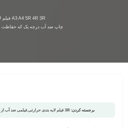
برجسته کردن:
3R فیلم لایه بندی حرارتی,فیلمی ضد آب از لایه گرم,فیلم حرارتی BOPP مقاوم در برابر اشک