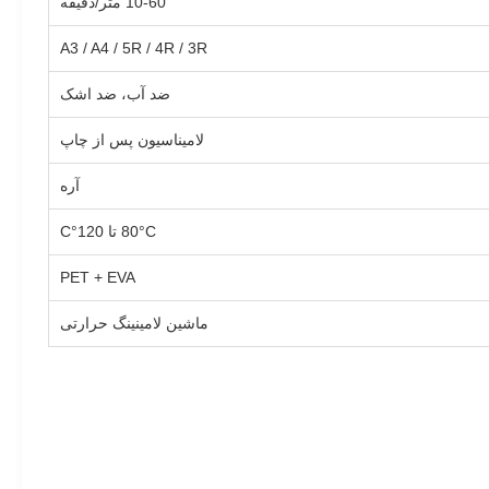
10-60 متر/دقیقه
A3 / A4 / 5R / 4R / 3R
ضد آب، ضد اشک
لامیناسیون پس از چاپ
آره
80°C تا 120°C
PET + EVA
ماشین لامینینگ حرارتی