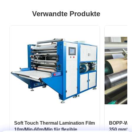
Verwandte Produkte
Soft Touch Thermal Lamination Film
BOPP-Wärm
10m/Min-60m/Min für flexible
350 mm*30