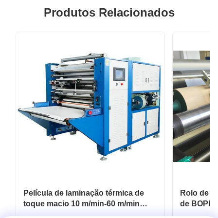
Produtos Relacionados
Película de laminação térmica de
Rolo de pe
toque macio 10 m/min-60 m/min
de BOPP 
Para embalagens flexíveis
revestime