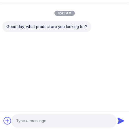
4:41 AM
Good day, what product are you looking for?
Tel: 0086-592-5503592
E-mail: sales@after-printing.com
Unit 2601 No. 13 Jinzhong Road, Huli District, Xiamen, China
Thuis
Producten
over ons
Rondleiding door de fabriek
Kwaliteitscontrole
Neem contact met ons op
Vraag een offerte
© 2026 Xiamen After-printing Finishing Supplies Co.,Ltd. All Rights
Reserved.