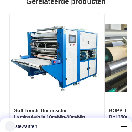
Gerelateerde producten
Soft Touch Thermische
BOPP Ther
Laminatiefolie 10m/Min-60m/Min
Rol 350m
voor Flexibele Verpakkingen
Karton Pa
stewartren
Krijg Beste Prijs