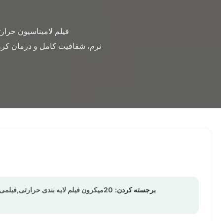
برجسته کردن:
20میکرون فیلم لایه بندی حرارتی,فیلمی از لایه گرمایی چند بار اکستروزون,فیلمی لامیناسیون دو طرفه تحت درمان کرونا