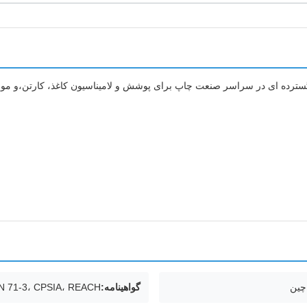
چین
گواهینامه:
N 71-3، CPSIA، REACH