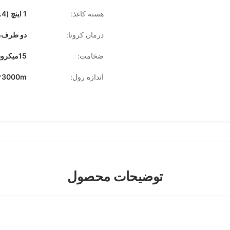
هسته کاغذ:
1 اینچ (25.4 میلی متر)، 3
درمان کرونا:
دو طرف، بیش
ضخامت:
15ميکرون، 18ميکرون، 20ميکرون، 23ميکرون، 25ميکرون
اندازه رول:
mm*3000m
توضیحات محصول