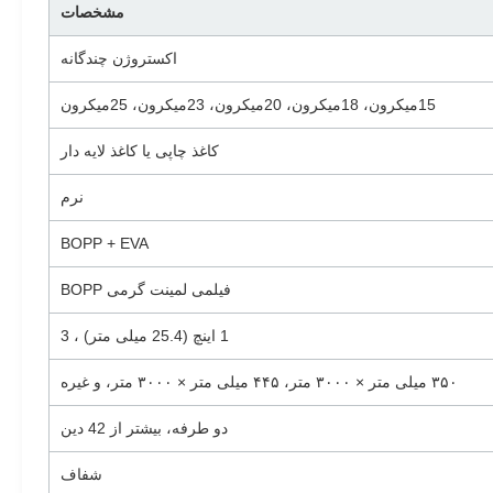
مشخصات
اکستروژن چندگانه
15ميکرون، 18ميکرون، 20ميکرون، 23ميکرون، 25ميکرون
کاغذ چاپی یا کاغذ لایه دار
نرم
BOPP + EVA
فیلمی لمینت گرمی BOPP
1 اینچ (25.4 میلی متر) ، 3
۳۵۰ میلی متر × ۳۰۰۰ متر، ۴۴۵ میلی متر × ۳۰۰۰ متر، و غیره
دو طرفه، بيشتر از 42 دين
شفاف