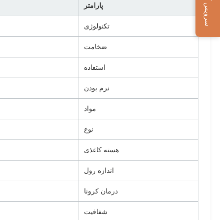
سرویس آنلاین
پارامتر
تکنولوژی
ضخامت
استفاده
نرم بودن
مواد
نوع
هسته کاغذی
اندازه رول
درمان کرونا
شفافیت