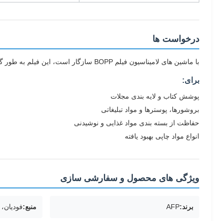
درخواست ها
با ماشین های لامیناسیون فیلم BOPP سازگار است، این فیلم به طور گسترده ای در سراسر صنعت چاپ برای پوشش و لامیناسیون کاغذ، کارتن،و مواد مختلف برای محافظت در برابر رطوبت، کثافت و آسیب جسمی
برای:
پوشش کتاب و لایه بندی مجلات
بروشورها، پوسترها و مواد تبلیغاتی
حفاظت از بسته بندی مواد غذایی و نوشیدنی
انواع مواد چاپی بهبود یافته
ویژگی های محصول و سفارشی سازی
برند:
AFP
منبع:
فودیان، 