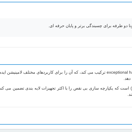
نا دو طرفه برای چسبندگی برتر و پایان حرفه ای.
این فیلم لامینیشن حرارتی پیشرفته بافت نرم را با ویژگی های exceptional handling ترکیب می کند، ک
دهد.
ی یک قطر اصلی کاغذی استاندارد 1 اینچ (25.4 میلی متر) است که یکپارچه سازی بی نقص را با اکثر تجهی
د.