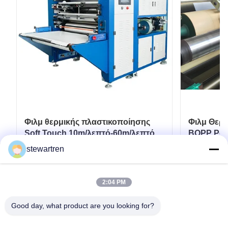
Φιλμ θερμικής πλαστικοποίησης
Φιλμ Θερ
Soft Touch 10m/λεπτό-60m/λεπτό
BOPP Ρολ
για εύκαμπτες συσκευασίες
Επικαλύψ
stewartren
Χαρτονιο
Πάρτε την καλύτερη τιμή
Πά
2:04 PM
Good day, what product are you looking for?
τηλ: 0086-592-5503592