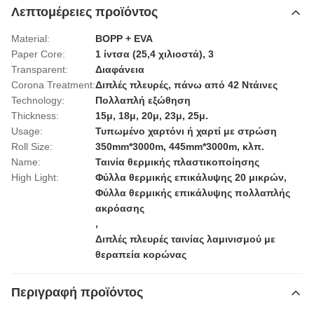
Λεπτομέρειες προϊόντος
Material:
BOPP + EVA
Paper Core:
1 ίντσα (25,4 χιλιοστά), 3
Transparent:
Διαφάνεια
Corona Treatment:
Διπλές πλευρές, πάνω από 42 Ντάινες
Technology:
Πολλαπλή εξώθηση
Thickness:
15μ, 18μ, 20μ, 23μ, 25μ.
Usage:
Τυπωμένο χαρτόνι ή χαρτί με στρώση
Roll Size:
350mm*3000m, 445mm*3000m, κλπ.
Name:
Ταινία θερμικής πλαστικοποίησης
High Light:
Φύλλα θερμικής επικάλυψης 20 μικρών
,
Φύλλα θερμικής επικάλυψης πολλαπλής
ακρόασης
,
Διπλές πλευρές ταινίας λαμινισμού με
θεραπεία κορώνας
Περιγραφή προϊόντος