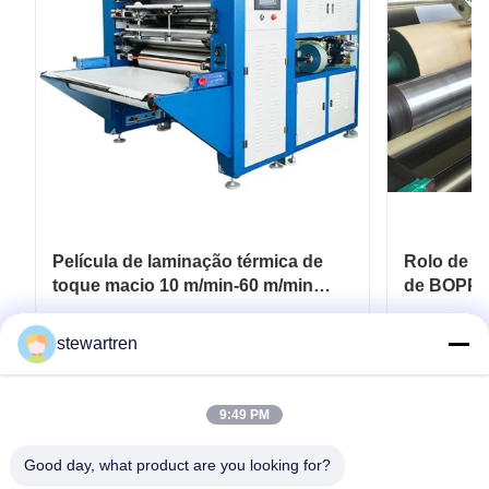
Película de laminação térmica de
Rolo de pe
toque macio 10 m/min-60 m/min
de BOPP 
Para embalagens flexíveis
revestime
de papelã
Obtenha o melhor preço
Ob
stewartren
9:49 PM
Good day, what product are you looking for?
telefone: 0086-592-5503592