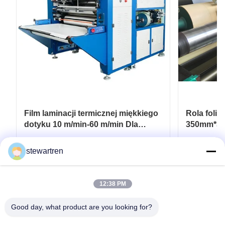
Film laminacji termicznej miękkiego
Rola foli
dotyku 10 m/min-60 m/min Dla
350mm*30
elastycznych opakowań
laminatow
drukowan
Najlepszą cenę
stewartren
12:38 PM
Good day, what product are you looking for?
teren: 0086-592-5503592