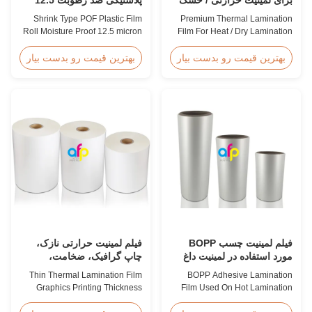
۱۲ - ۳۵۰ میکرون
میکرون 15 میکرون
Shrink Type POF Plastic Film
Premium Thermal Lamination
Roll Moisture Proof 12.5 micron
Film For Heat / Dry Lamination
15 micron Product Overview
12 - 350 Micron Heat / Hot / Dry
Polyolefin POF Heat Shrink
Lamination Use Premium
بهترین قیمت رو بدست بیار
بهترین قیمت رو بدست بیار
Wrap Film is the most widely
Laminating Roll Thermal
used shrink packaging material
Lamination Film BOPP Thermal
due to being cost-effective,
Lamination Film Technical
strong, shape-conforming and
Specifications Parameter
tamper-evident. This clear,
Specification Material BOPP
elastic film with smooth texture
(Biaxially Oriented
is ...
Polypropylene) Film Thickness
...
فیلم لمینیت چسب BOPP
فیلم لمینیت حرارتی نازک،
مورد استفاده در لمینیت داغ
چاپ گرافیک، ضخامت،
شفافیت، نوع
Thin Thermal Lamination Film
BOPP Adhesive Lamination
Graphics Printing Thickness
Film Used On Hot Lamination
Transparency Type Product
BOPP Thermal lamination film is