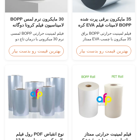
35 مایکرون برقی پرت شده
30 مایکرون نرم لمس BOPP
BOPP لامینات فیلم EVA کره
لامیناسیون فیلم کرونا دوگانه
ای سرعت بالا 60m/min
درمان
فیلم لمینیت حرارتی BOPP براق
فیلم لمینیت حرارتی BOPP لمسی
35 میکرون با چسب EVA ممتاز
نرم 30 میکرونی با درمان تاج دو
کره ای، عرض 2200 میلی متر،
طرفه (≥42 داین)، روکش لمسی
سرعت لمینیت 60 متر در دقیقه،
مخملی، ایده‌آل برای آلبوم‌های عکس
بهترین قیمت رو بدست بیار
بهترین قیمت رو بدست بیار
وضوح نوری 92 درصد، طراحی شده
ممتاز، کتاب‌های عروسی، و چاپ
برای جلد کتاب با حجم بالا و لمینیت
لوکس. عرض و طول سفارشی در
انتشار.
دسترس است.
فیلم لمینیت حرارتی ممتاز
نوع انقباض POF رول فیلم
برای لمینیت حرارتی / خشک
پلاستیکی ضد رطوبت 12.5