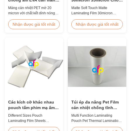
nhiệt
Bao Bì Cao Cấp
Màng cán nhiệt PET mờ 20
Matte Soft Touch Matte
micron với chất kết dính nóng
Laminating Film 30micron
chảy EVA, bảo vệ chống ẩm,
35micron For Luxury Packaging
thích hợp cho việc cán màng
Consumption Fingerprint Free
Nhận được giá tốt nhất
Nhận được giá tốt nhất
bao bì linh hoạt với tốc độ lên
Soft Touch Matte Laminating
tới 60m/phút.
Film for Luxury Packaging
Consumption Unlike standard
soft touch films, our fingerprint-
free laminate is specifically
engineered for luxury packaging
applications. ...
Các kích cỡ khác nhau
Túi ép đa năng Pet Film
pouch tấm phim mạ ẩm
cán nhiệt chống tĩnh
chống ẩm BV chứng
điện
Different Sizes Pouch
Multi Function Laminating
nhận
Laminating Film Sheets
Pouch Pet Thermal Lamination
Moisture Proof BV Certification
Film Anti Static Product