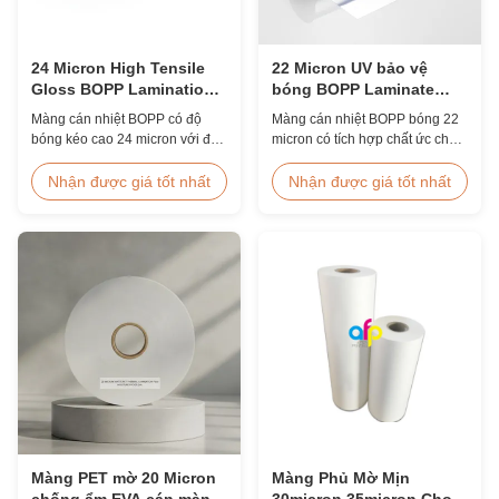
24 Micron High Tensile
22 Micron UV bảo vệ
Gloss BOPP Lamination
bóng BOPP Laminate
Film 80-120C Sau khi in
phim chống trầy xước
Màng cán nhiệt BOPP có độ
Màng cán nhiệt BOPP bóng 22
bóng kéo cao 24 micron với độ
micron có tích hợp chất ức chế
bền kéo ≥150 MPa, dải nhiệt độ
tia cực tím, lớp phủ cứng chống
hoạt động 80-120°C và tốc độ
trầy xước, chiều rộng 2000mm
Nhận được giá tốt nhất
Nhận được giá tốt nhất
cán 60m/phút, được tối ưu hóa
và độ rõ quang học ≥92%, được
để hoàn thiện sau ép trong môi
thiết kế cho biển hiệu ngoài trời,
trường in ấn thương mại.
áp phích và các ứng dụng hiển
thị dài hạn.
Màng PET mờ 20 Micron
Màng Phủ Mờ Mịn
chống ẩm EVA cán màng
30micron 35micron Cho