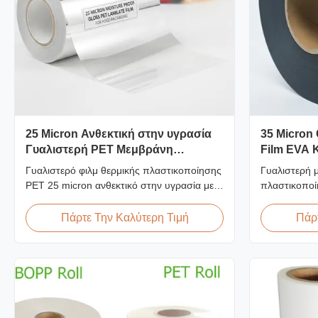
25 Micron Ανθεκτική στην υγρασία
35 Micron
Γυαλιστερή PET Μεμβράνη
Film EVA 
Επικάλυψης για Συσκευασία
60m/min
Γυαλιστερό φιλμ θερμικής πλαστικοποίησης
Γυαλιστερή 
Τροφίμων
PET 25 micron ανθεκτικό στην υγρασία με
πλαστικοποί
κόλλα EVA, ανθεκτικό στην υπεριώδη
κορεατική κ
ακτινοβολία, ≤2% απορρόφηση υγρασίας,
πλάτος 2200
Πάρτε Την Καλύτερη Τιμή
Πάρτ
συμβατό με FDA για έμμεση επαφή με
πλαστικοποί
τρόφιμα, ιδανικό για κουτιά τροφίμων και
92%, σχεδια
κουτιά κατεψυγμένων τροφίμων.
μεγάλου όγκ
δημοσίευσης