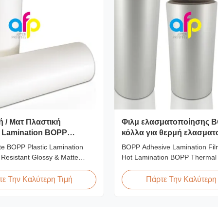
ή / Ματ Πλαστική
Φιλμ ελασματοποίησης B
 Lamination BOPP
κόλλα για θερμή ελασμα
στις Γρατσουνιές
te BOPP Plastic Lamination
BOPP Adhesive Lamination Fi
 Resistant Glossy & Matte
Hot Lamination BOPP Thermal 
 Lamination Film Scratch
film is suitable for various prin
lm Product Specifications Item
particularly offset printing. It co
ε Την Καλύτερη Τιμή
Πάρτε Την Καλύτερη
stant Film Material BOPP +
BOPP + EVA composite materi
idth 180mm - 1000mm
(biaxially oriented polypropyle
micron - 32micron Roll Length
the base film produced through