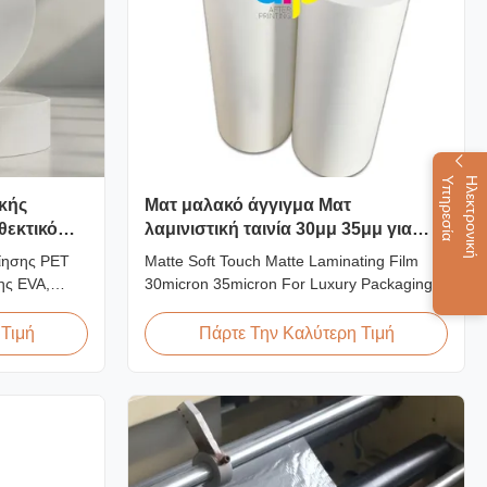
α
Η
λ
ε
κ
τ
ρ
ο
ν
ι
κ
ή
Υ
π
η
ρ
ε
σ
ί
ικής
Ματ μαλακό άγγιγμα Ματ
θεκτικό
λαμινιστική ταινία 30μμ 35μμ για
καταναλωτική συσκευασία
οίησης PET
Matte Soft Touch Matte Laminating Film
πολυτελείας
ης EVA,
30micron 35micron For Luxury Packaging
ατάλληλη για
Consumption Fingerprint Free Soft Touch
σκευασίας
Matte Laminating Film for Luxury Packaging
 Τιμή
Πάρτε Την Καλύτερη Τιμή
Consumption Unlike standard soft touch
films, our fingerprint-free laminate is
specifically engineered for luxury packaging
applications. ...