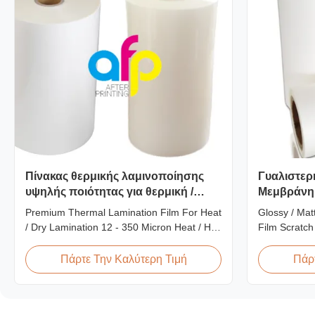
Πίνακας θερμικής λαμινοποίησης
Γυαλιστερ
υψηλής ποιότητας για θερμική /
Μεμβράνη
ξηρή λαμινοποίηση 12 - 350 μm
Ανθεκτική 
Premium Thermal Lamination Film For Heat
Glossy / Mat
/ Dry Lamination 12 - 350 Micron Heat / Hot
Film Scratch
/ Dry Lamination Use Premium Laminating
BOPP Plastic
Roll Thermal Lamination Film BOPP
Resistant Fi
Πάρτε Την Καλύτερη Τιμή
Πάρτ
Thermal Lamination Film Technical
Scratch Resi
Specifications Parameter Specification
EVA Roll W
Material BOPP (Biaxially Oriented
Thickness 24