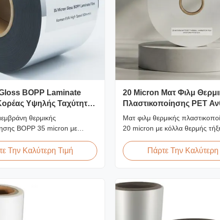
 Gloss BOPP Laminate
20 Micron Ματ Φιλμ Θερμ
Κορέας Υψηλής Ταχύτητας
Πλαστικοποίησης PET Αν
στην Υγρασία EVA
μεμβράνη θερμικής
Ματ φιλμ θερμικής πλαστικοπ
ησης BOPP 35 micron με
20 micron με κόλλα θερμής τήξ
όλλα EVA κορυφαίας ποιότητας,
προστασία από την υγρασία, κ
 mm, ταχύτητα
πλαστικοποίηση εύκαμπτης συ
ε Την Καλύτερη Τιμή
Πάρτε Την Καλύτερη
ησης 60 m/min, οπτική διαύγεια
σε ταχύτητες έως 60 m/min.
σμένη για εξώφυλλο βιβλίων
ου και πλαστικοποίηση
.