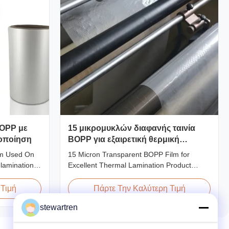
OPP με
15 μικρομυκλών διαφανής ταινία
τοποίηση
BOPP για εξαιρετική θερμική
λαμίνωση
lm Used On
15 Micron Transparent BOPP Film for
lamination
Excellent Thermal Lamination Product
ting methods,
Overview This highly transparent Thermal
nsists of
Lamination Film is designed to preserve the
 Τιμή
Πάρτε Την Καλύτερη Τιμή
als. BOPP
original color and appearance of printed
stewartren
ne) serves as
materials. Available in multiple thicknesses
 extrusion
including 15micron, 18micron, 20micron,