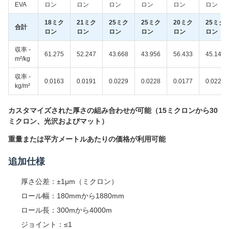
EVA
ロン
ロン
ロン
ロン
ロン
ロン
18ミク
21ミク
25ミク
25ミク
20ミク
25ミク
合計
ロン
ロン
ロン
ロン
ロン
ロン
収率 -
61.275
52.247
43.668
43.956
56.433
45.147
m²/kg
収率 -
0.0163
0.0191
0.0229
0.0228
0.0177
0.0222
kg/m²
カスタマイズされた厚さの組み合わせが可能（15ミクロンから30
ミクロン、光沢およびマット）
重量または平方メートルあたりの価格が利用可能
追加仕様
厚さ公差：±1μm（ミクロン）
ロール幅：180mmから1880mm
ロール長：300mから4000m
ジョイント：≤1