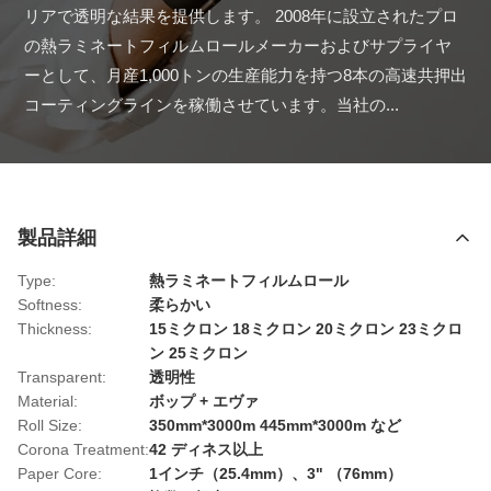
リアで透明な結果を提供します。 2008年に設立されたプロ
の熱ラミネートフィルムロールメーカーおよびサプライヤ
ーとして、月産1,000トンの生産能力を持つ8本の高速共押出
コーティングラインを稼働させています。当社の...
製品詳細
Type:
熱ラミネートフィルムロール
Softness:
柔らかい
Thickness:
15ミクロン 18ミクロン 20ミクロン 23ミクロ
ン 25ミクロン
Transparent:
透明性
Material:
ボップ + エヴァ
Roll Size:
350mm*3000m 445mm*3000m など
Corona Treatment:
42 ディネス以上
Paper Core:
1インチ（25.4mm）、3" （76mm）