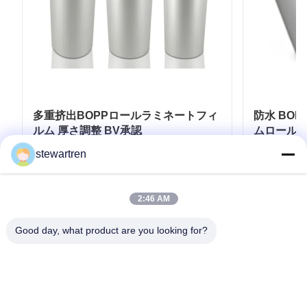
多重挤出BOPPロールラミネートフィ
防水 BO
ルム 厚さ調整 BV承認
ムロール 1
クロン 23
stewartren
お問い合わせ
2:46 AM
Good day, what product are you looking for?
テレ: 0086-592-5503592
電子メール: sales@after-printing.com
中国厦门市湖里区金钟路13号2601单元