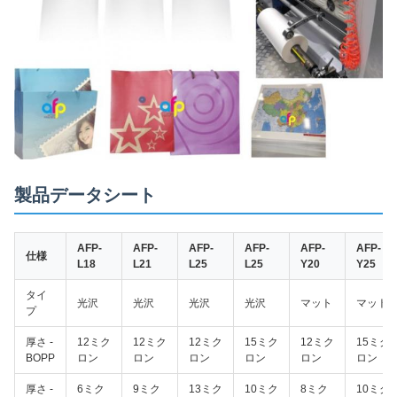
製品データシート
AFP-
AFP-
AFP-
AFP-
AFP-
AFP-
仕様
L18
L21
L25
L25
Y20
Y25
タイ
光沢
光沢
光沢
光沢
マット
マット
プ
厚さ -
12ミク
12ミク
12ミク
15ミク
12ミク
15ミク
BOPP
ロン
ロン
ロン
ロン
ロン
ロン
厚さ -
6ミク
9ミク
13ミク
10ミク
8ミク
10ミク