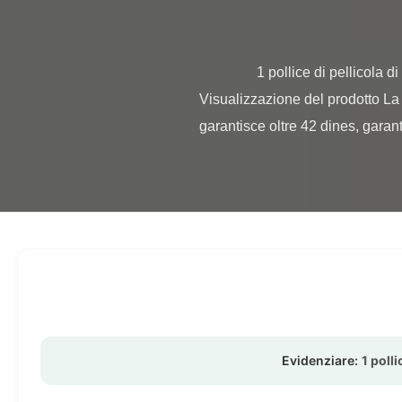
                1 pollice di pellicola di stampa per trasferimento termico del nucleo di carta con pellicola di laminazione termica BOPP 
Visualizzazione del prodotto La 
garantisce oltre 42 dines, garant
Evidenziare:
1 poll