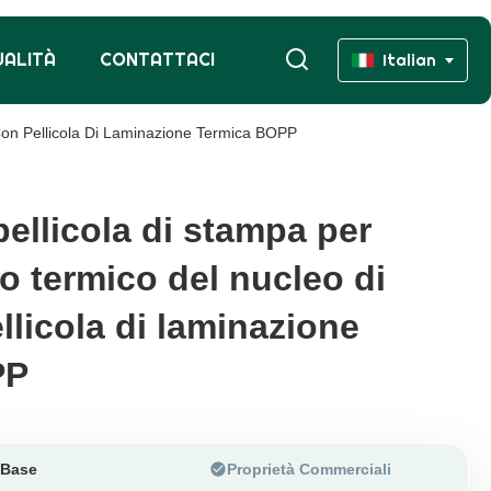
UALITÀ
CONTATTACI
Italian
 Con Pellicola Di Laminazione Termica BOPP
 pellicola di stampa per
 pellicola di stampa per
o termico del nucleo di
o termico del nucleo di
llicola di laminazione
llicola di laminazione
PP
PP
 Base
Proprietà Commerciali