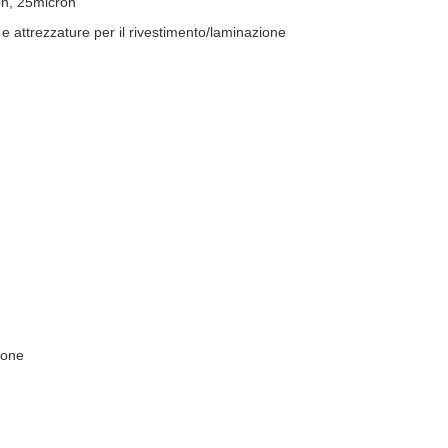
on, 25micron
 attrezzature per il rivestimento/laminazione
ione