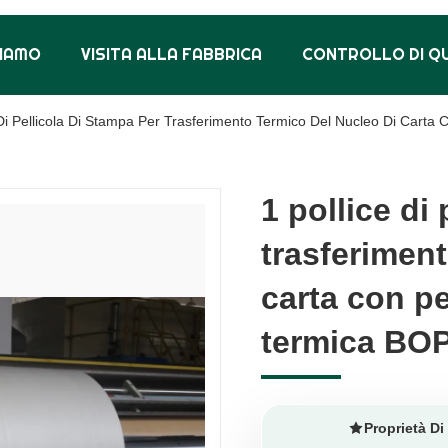
SIAMO
VISITA ALLA FABBRICA
CONTROLLO DI Q
 Di Pellicola Di Stampa Per Trasferimento Termico Del Nucleo Di Carta
1 pollice di
1 pollice di
trasferiment
trasferiment
carta con pe
carta con pe
termica BO
termica BO
Proprietà Di