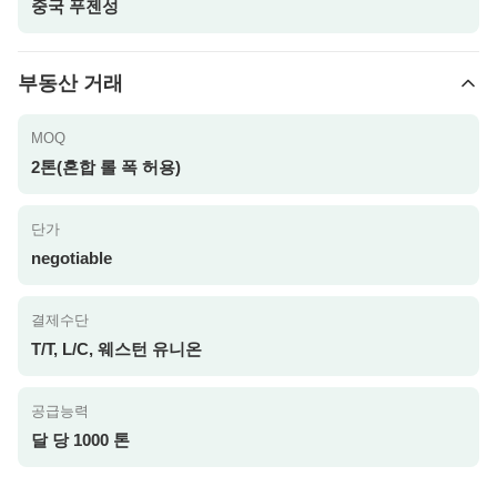
중국 푸젠성
부동산 거래
MOQ
2톤(혼합 롤 폭 허용)
단가
negotiable
결제수단
T/T, L/C, 웨스턴 유니온
공급능력
달 당 1000 톤