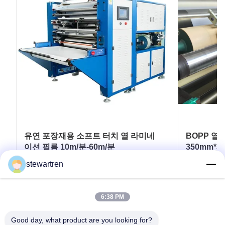
유연 포장재용 소프트 터치 열 라미네
BOPP 열
이션 필름 10m/분-60m/분
350mm*3
stewartren
최고의 가격을 얻으십시오
최
6:38 PM
Good day, what product are you looking for?