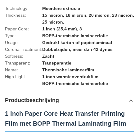
Technology:
Meerdere extrusie
Thickness:
15 micron, 18 micron, 20 micron, 23 micron,
25 micron.
Paper Core:
1 inch (25,4 mm), 3
Type:
BOPP-thermische lamineerfolie
Usage:
Gedrukt karton of papierlaminaat
Corona Treatment:
Dubbelzijden, meer dan 42 dynes
Softness:
Zacht
Transparent:
Transparantie
Name:
Thermische lamineerfilm
High Light:
1 inch warmteoverdrukfilm
,
BOPP-thermische lamineerfolie
Productbeschrijving
1 inch Paper Core Heat Transfer Printing
Film met BOPP Thermal Laminating Film