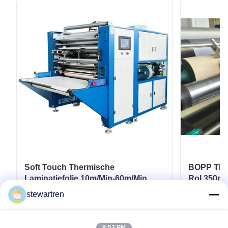
Soft Touch Thermische
BOPP Ther
Laminatiefolie 10m/Min-60m/Min
Rol 350m
voor Flexibele Verpakkingen
Karton Pa
stewartren
Krijg Beste Prijs
9:53 PM