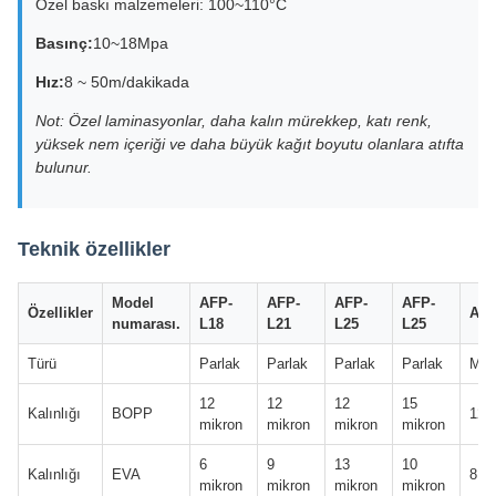
Özel baskı malzemeleri: 100~110°C
Basınç:
10~18Mpa
Hız:
8 ~ 50m/dakikada
Not: Özel laminasyonlar, daha kalın mürekkep, katı renk,
yüksek nem içeriği ve daha büyük kağıt boyutu olanlara atıfta
bulunur.
Teknik özellikler
Model
AFP-
AFP-
AFP-
AFP-
Özellikler
AFP
numarası.
L18
L21
L25
L25
Türü
Parlak
Parlak
Parlak
Parlak
Mat
12
12
12
15
Kalınlığı
BOPP
12 
mikron
mikron
mikron
mikron
6
9
13
10
Kalınlığı
EVA
8 m
mikron
mikron
mikron
mikron