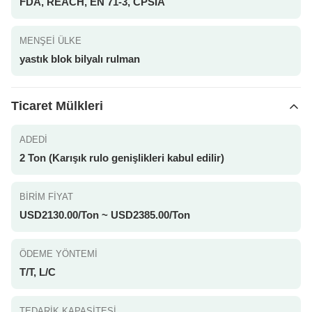
FDA, REACH, EN 71-3, CPSIA
MENŞEI ÜLKE
yastık blok bilyalı rulman
Ticaret Mülkleri
ADEDI
2 Ton (Karışık rulo genişlikleri kabul edilir)
BIRIM FIYAT
USD2130.00/Ton ~ USD2385.00/Ton
ÖDEME YÖNTEMI
T/T, L/C
TEDARIK KAPASITESI