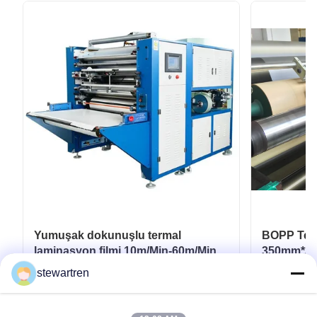
Yumuşak dokunuşlu termal
BOPP Term
laminasyon filmi 10m/Min-60m/Min
350mm*300
Esnek ambalaj için
Laminasyo
stewartren
En İyi Fiyatı Alın