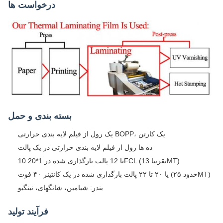
درخواست ها
بسته بندی و حمل
یک رول از فیلم لایه بندی حرارتی BOPP، یک کارتن
ده ها رول از فیلم لایه بندی حرارتی در یک پالت
10 تا 12 پالت بارگذاری شده در 1*20FCL (تقریبا 13MT)
یا ۲۰ تا ۲۲ پالت بارگذاری شده در یک کانتینر ۴۰ فوت (حدود ۲۵MT)
بندر: شیامین، شانگهای، نینگبو
فرآیند تولید