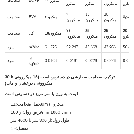
۱۲ میکرو
BOPP
ضخامت
میکرو
مايکرون
میکرو
میکرو
۹
13
10
یکرون
۶ میکرو
EVA
ضخامت
ميکرون
مايکرون
مایکرون
۲۱
25
25
20
18میکرون
کل
ضخامت
میکرو
ميکرون
ميکرون
مایکرون
56.43
43.956
43.668
52.247
61.275
m2/kg
سود
در
0.017
0.0228
0.0229
0.0191
0.0163
سود
kg/m2
ترکیب ضخامت سفارشی در دسترس است (15 میکروونی تا 30
میکروونی، درخشان و مات)
قیمت به وزن یا متر مربع در دسترس است
±1μm (میکرون)
تحمل ضخامت:
از 180mm تا 1880mm
عرض رول:
طول رول:
از 300 متر تا 4000 متر
مفصل:
≤1