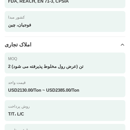
FDA, REACH, EN 71-3, CPSIA
کشور مبدا
فوجیان، چین
املاک تجاری
MOQ
2 تن (عرض رول مخلوط پذیرفته می شود)
قیمت واحد
USD2130.00/Ton ~ USD2385.00/Ton
روش پرداخت
T/T، L/C