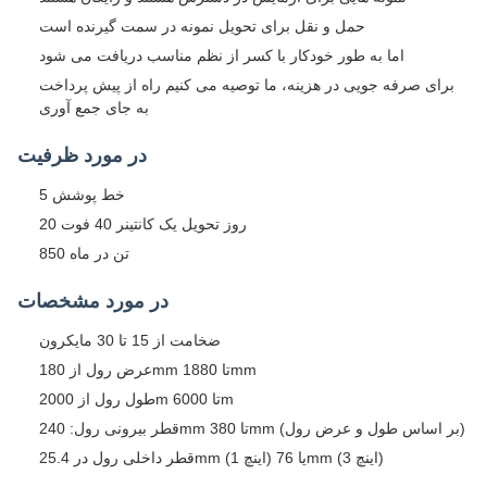
حمل و نقل برای تحویل نمونه در سمت گیرنده است
اما به طور خودکار با کسر از نظم مناسب دریافت می شود
برای صرفه جویی در هزینه، ما توصیه می کنیم راه از پیش پرداخت
به جای جمع آوری
در مورد ظرفیت
5 خط پوشش
20 روز تحویل یک کانتینر 40 فوت
850 تن در ماه
در مورد مشخصات
ضخامت از 15 تا 30 مایکرون
عرض رول از 180mm تا 1880mm
طول رول از 2000m تا 6000m
قطر بیرونی رول: 240mm تا 380mm (بر اساس طول و عرض رول)
قطر داخلی رول در 25.4mm (1 اینچ) یا 76mm (3 اینچ)