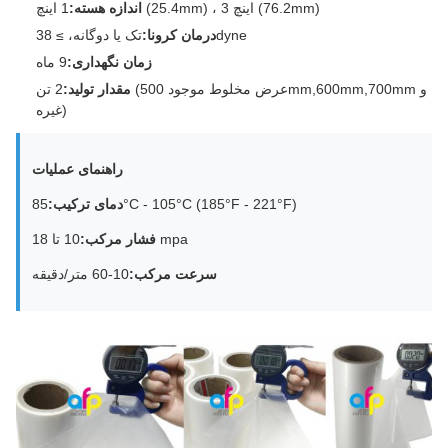
1 اینچ (25.4mm) ، 3 اینچ (76.2mm)
اندازه هسته:
تک یا دوگانه، ≥ 38dyne
درمان کرونا:
زمان نگهداری:
9 ماه
مقدار تولید:
2 تن (عرض مخلوط موجود 500mm,600mm,700mm و
غیره)
راهنمای عملیات
85°C - 105°C (185°F - 221°F)
دمای ترکیب:
10 تا 18 mpa
فشار مرکب:
سرعت مرکب:
10-60 متر/دقیقه