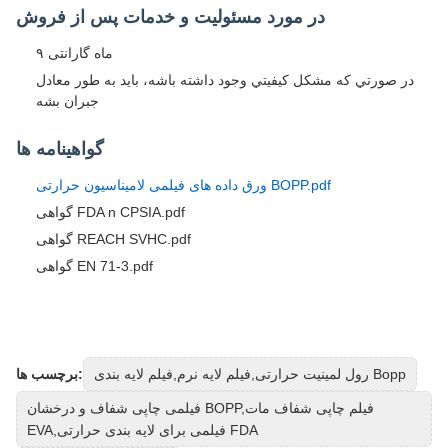
در مورد مسئولیت و خدمات پس از فروش
۹ ماه گارانتی
در صورتي که مشکل کيفيتي وجود داشته باشه، بايد به طور معادل
جبران بشه
گواهینامه ها
ورق داده های فیلمی لامیناسیون حرارتی BOPP.pdf
گواهی FDA n CPSIA.pdf
گواهی REACH SVHC.pdf
گواهی EN 71-3.pdf
رول لمینیت حرارتی,فیلم لایه نرم,فیلم لایه بندی Bopp
برچسب ها:
فیلمی چاپی شفاف و درخشان BOPP,فیلم چاپی شفاف مات
EVA,فیلمی برای لایه بندی حرارتی FDA