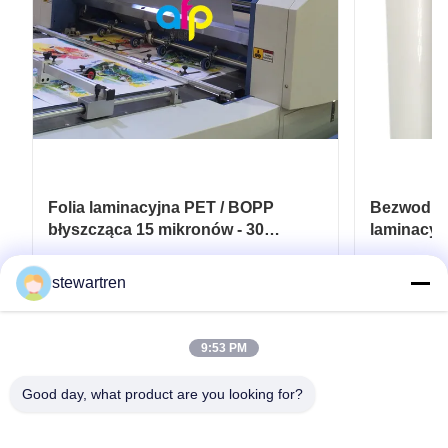
Folia laminacyjna PET / BOPP
Bezwodna 
błyszcząca 15 mikronów - 30
laminacyj
mikronów z wykończeniem
laminacyj
połyskliwym
sztuczny
Najlepszą cenę
stewartren
9:53 PM
Good day, what product are you looking for?
teren: 0086-592-5503592
E-mail: sales@after-printing.com