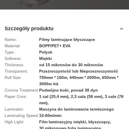
Szczegóły produktu
Name:
Filmy laminujące błyszczące
Material:
BOPP/PET+ EVA
Type:
Połysk
Softness:
Miękki
Thickness:
od 15 mikronów do 30 mikronów
Transparent:
Przezroczystość lub Nieprzezroczystość
Roll Size:
750mm * 150m, 445mm * 2000m, 650mm *
3000m itd.
Corona Treatment:
Podwójne boki, ponad 38 dyn
Paper Core:
1 cal (25,4 mm), 2,3 cala (58 mm), 3 cale (76
mm),
Laminator:
Maszyna do laminowania termicznego
Laminating Speed:
10-60m/min
High Light:
Film laminacyjny miękki
,
błyszczący
,
30 mikronowa folia laminacyjna