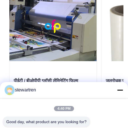
पीईटी / बीओपीपी ग्लॉसी लैमिनेटिंग फिल्म
जलरोधक पारदर
15माइक्रोन - 30माइक्रोन लस्टर फिनिश के
प्लास्टिक हीट
stewartren
साथ
सबसे अच्छी कीमत पाएं
4:40 PM
Good day, what product are you looking for?