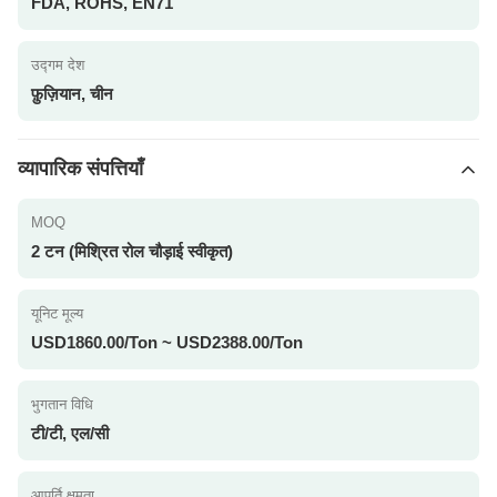
FDA, ROHS, EN71
उद्गम देश
फ़ुज़ियान, चीन
व्यापारिक संपत्तियाँ
MOQ
2 टन (मिश्रित रोल चौड़ाई स्वीकृत)
यूनिट मूल्य
USD1860.00/Ton ~ USD2388.00/Ton
भुगतान विधि
टी/टी, एल/सी
आपूर्ति क्षमता