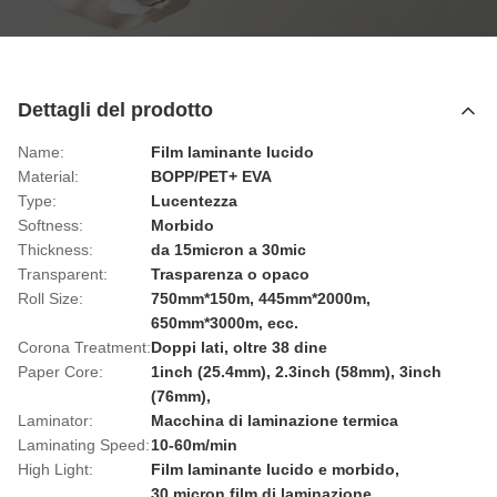
Dettagli del prodotto
Name:
Film laminante lucido
Material:
BOPP/PET+ EVA
Type:
Lucentezza
Softness:
Morbido
Thickness:
da 15micron a 30mic
Transparent:
Trasparenza o opaco
Roll Size:
750mm*150m, 445mm*2000m,
650mm*3000m, ecc.
Corona Treatment:
Doppi lati, oltre 38 dine
Paper Core:
1inch (25.4mm), 2.3inch (58mm), 3inch
(76mm),
Laminator:
Macchina di laminazione termica
Laminating Speed:
10-60m/min
High Light:
Film laminante lucido e morbido
,
30 micron film di laminazione
,