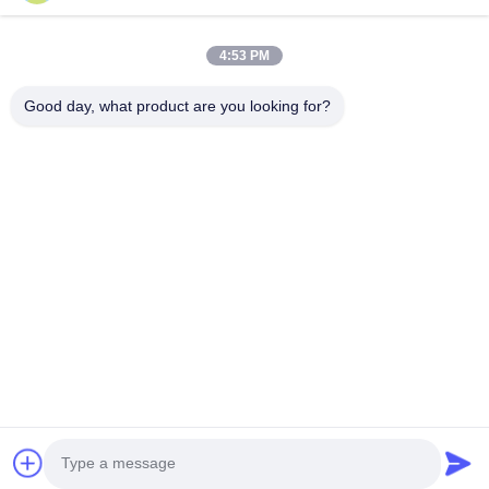
お問い合わせ
4:53 PM
Good day, what product are you looking for?
テレ: 0086-592-5503592
電子メール: sales@after-printing.com
中国厦门市湖里区金钟路13号2601单元
家
製品
私たちについて
工場見学
品質管理
お問い合わせ
引金 を 求め て ください
© 2026 Xiamen After-printing Finishing Supplies Co.,Ltd. All Rights
Reserved.