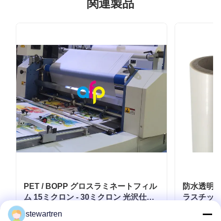
関連製品
PET / BOPP グロスラミネートフィル
防水透明ラ
ム 15ミクロン - 30ミクロン 光沢仕上
ラスチッ
げ
stewartren