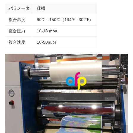
パラメータ
仕様
複合温度
90℃ - 150℃（194℉ - 302℉）
複合圧力
10-18 mpa
複合速度
10-50m/分