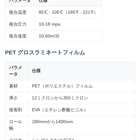
パラメータ
仕様
複合温度
85℃ - 105℃（185℉ - 221℉）
複合圧力
10-18 mpa
複合速度
10-60m/分
PET グロスラミネートフィルム
パラメ
仕様
ータ
素材
PET（ポリエステル）フィルム
厚さ
12ミクロンから350ミクロン
接着剤
EVA（エチレン酢酸ビニル）
ロール
180mmから1400mm
幅