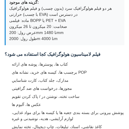
گزینه های موجود:
هر دو فیلم هولوگرافیک سرد (بدون چسب) و فیلم هولوگرافیک
حرارتی (با چسب EVA) در دسترس است
ماده: فیلمی BOPP یا PET + EVA
ضخامت: 20 ميکرون تا 26 ميکرون
عرض رول: 200mm تا 1480mm
طول رول: 2000m تا 4000m
فیلم لامیناسیون هولوگرافیک کجا استفاده می شود؟
کتاب ها، پوسترها، پوشه های ارائه
برچسب ها، کیسه های خرید، نشانه های POP
مدارک، جلد کتاب، کارت شناسايي
مجوزها، درخواست های ضد گرافیتی
ساخت تخته، نوشتن در / پاک کردن تقویم
عکس ها، آلبوم ها
پوشش بیرونی برای بسته بندی جعبه ها یا کیسه ها برای مواد غذایی،
لوازم آرایشی، هدیه، نوشیدنی و غیره
کاغذ نقاشی، اسناد، تبلیغات، چاپ دیجیتال، تخته نمایش