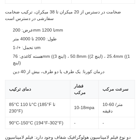
ضخامت در دسترس از 20 میکران تا 38 میکران، ترکیب ضخامت
سفارشی در دسترس است
عرض: 200mm تا 1200mm
طول: 2000 تا 4000 متر
تحمل: +/-1 um
هسته کاغذی: 76mm ((3 اینچ) ، 50.8mm ((2 اینچ) ، 25.4mm ((1
اینچ)
درمان کورنا: یک طرف یا دو طرف، بیش از 40 دین
فشار
سرعت مرکب
دمای ترکیب
مرکب
10-60 متر/
85°C تا 110°C (185°F تا
10-18mpa
دقیقه
230°F)
90°C-150°C (194°F-302°F)
-
-
دو نوع فیلم لامیناسیون هولوگرافیک شفاف وجود دارد: فیلم لامیناسیون