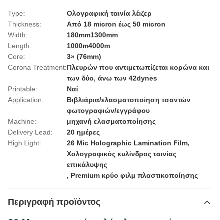
Type:
Ολογραφική ταινία λέιζερ
Thickness:
Από 18 micron έως 50 micron
Width:
180mm1300mm
Length:
1000m4000m
Core:
3» (76mm)
Corona Treatment:
Πλευρών που αντιμετωπίζεται κορώνα και
των δύο, άνω των 42dynes
Printable:
Ναί
Application:
Βιβλιάρια/ελασματοποίηση τσαντών
φωτογραφιών/εγγράφου
Machine:
μηχανή ελασματοποίησης
Delivery Lead:
20 ημέρες
High Light:
26 Mic Holographic Lamination Film
,
Χολογραφικός κυλίνδρος ταινίας
επικάλυψης
,
Premium κρύο φιλμ πλαστικοποίησης
Περιγραφή προϊόντος