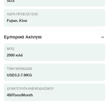
SGS
ΧΏΡΑ ΠΡΟΈΛΕΥΣΗΣ
Fujian, Κίνα
Εμπορικά Ακίνητα
MOQ
2000 κιλά
ΤΙΜΉ ΜΟΝΆΔΩΝ
USD3.2-7.9/KG
ΔΥΝΑΤΌΤΗΤΑ ΑΝΕΦΟΔΙΑΣΜΟΎ
450Tons/Month