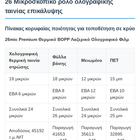
26 Μικροσκοπικό ρολό ολογραφικής
ταινίας επικάλυψης
Πίνακας κορυφαίας ποιότητας για τοποθέτηση σε κρύο
26mic Premium Θερμικό BOPP Λαζερικό Ολογραφικό Φιλμ
Χολογραφική
Φύλλα
θερμική ταινία
Μειωμένο
ΠΕΤ
βάσης
στρώσης
18 μικρών
18 μικρών
12 μικρών
15 μm
ΕΒΑ 8
ΕΒΑ 12
ΕΒΑ 10
ΕΒΑ 6 μικρών
μικρών
μικρών
μικρών
Συνολικά 24
Συνολικά
Συνολικά
Συνολικά
μικρών
26 μικρών
24 μικρών
25 μm
Παραγωγή
Παραγωγή
Παραγωγή
Αποδόσεις 45192
41653
35613
32895
τ.μ./ΜΤ