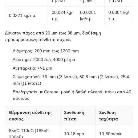
τ.μ./ΜΤ
τ.μ./ΜΤ
τ.μ./ΜΤ
00,024 kg/
00,0281
0.0304 kg/
0.0221 kg/τ.μ.
τ.μ.
kg/τ.μ.
τ.μ.
Δύνατον πάχος από 20 μm έως 38 μm, διαθέσιμη
προσαρμοσμένη σύνθεση πάχους
Διάμετρος: 200 mm έως 1200 mm
Διάστημα: 2000 έως 4000 μέτρα
Ανεπάρκεια: +/-1 μm
Σώμα χαρτιού: 76 mm ((3 ίντσες), 50,8 mm ((2 ίντσες), 25,4
mm ((1 ίντσες)
Επεξεργασία με Corena: μονή ή διπλή πλευρά, πάνω από 40
πόντους
Θέρμανση σύνθετης
Συνθετική
Σύνθετη
ουσίας
πίεση
ταχύτητα
85oC-110oC (185oF-
10-18mpa
10-60m/min
230oF)