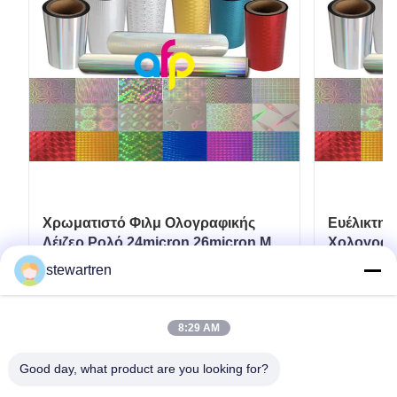
Χρωματιστό Φιλμ Ολογραφικής
Ευέλικτη
Λέιζερ Ρολό 24micron 26micron Με
Χολογραφ
Σχέδια Πλάτος 180 - 1880mm
445mm*3
stewartren
Πάρτε την καλύτερη τιμή
Πά
8:29 AM
Good day, what product are you looking for?