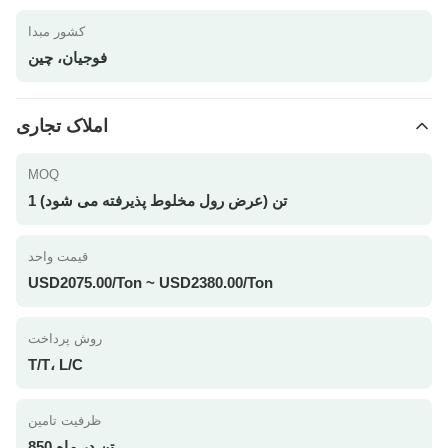
کشور مبدا
فوجیان، چین
املاک تجاری
MOQ
1 تن (عرض رول مخلوط پذیرفته می شود)
قیمت واحد
USD2075.00/Ton ~ USD2380.00/Ton
روش پرداخت
T/T، L/C
ظرفیت تامین
850 تن در ماه