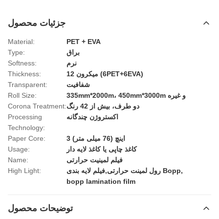
جزئیات محصول
Material:
PET + EVA
براق
Type:
نرم
Softness:
12 میکرون (6PET+6EVA)
Thickness:
شفافیت
Transparent:
335mm*2000m، 450mm*3000m و غیره
Roll Size:
دو طرف، بیش از 42 رنگ
Corona Treatment:
اکستروژن چندگانه
Processing
Technology:
3 اینچ (76 میلی متر)
Paper Core:
کاغذ چاپی یا کاغذ لایه دار
Usage:
فیلم لمینیت حرارتی
Name:
,
رول لمینت حرارتی,فیلم لایه بندی Bopp
High Light:
bopp lamination film
توضیحات محصول