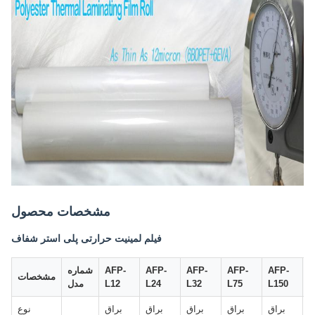
مشخصات محصول
فیلم لمینیت حرارتی پلی استر شفاف
A
AFP-
AFP-
AFP-
AFP-
AFP-
شماره
مشخصات
Y
L150
L75
L32
L24
L12
مدل
ت
براق
براق
براق
براق
براق
نوع