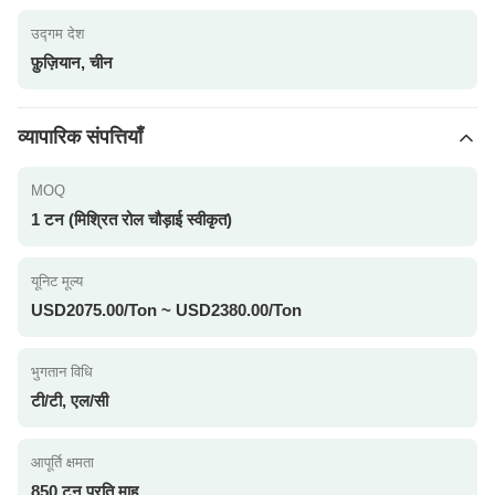
उद्गम देश
फ़ुज़ियान, चीन
व्यापारिक संपत्तियाँ
MOQ
1 टन (मिश्रित रोल चौड़ाई स्वीकृत)
यूनिट मूल्य
USD2075.00/Ton ~ USD2380.00/Ton
भुगतान विधि
टी/टी, एल/सी
आपूर्ति क्षमता
850 टन प्रति माह