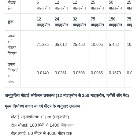
मोटाई
6
12
12
25
50
25
ईवा
माइक्रोन
माइक्रोन
माइक्रोन
माइक्रोन
माइक्रोन
माइक्र
12
24
32
75
150
75
कुल
माइक्रोन
माइक्रोन
माइक्रोन
माइक्रोन
माइक्रोन
माइक्र
उपज
वर्ग
71.225
35.613
25.458
10.695
5.438
10.69
मीटर/
किग्रा
उपज
किग्रा/
0.0140
0.0281
0.0393
0.0935
0.1870
0.093
वर्ग
मीटर
अनुकूलित मोटाई संयोजन उपलब्ध (12 माइक्रोन से 350 माइक्रोन, ग्लॉसी और मैट)
मूल्य निर्धारण वजन या वर्ग मीटर के अनुसार उपलब्ध
मोटाई सहनशीलता: ±1μm (माइक्रोन)
रोल चौड़ाई: 180 मिमी से 1400 मिमी तक
रोल लंबाई: 50 मीटर से 4000 मीटर तक