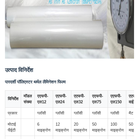
उत्पाद विनिर्देश
पारदर्शी पॉलिएस्टर थर्मल लैमिनेशन फिल्म
मॉडल
एएफपी-
एएफपी-
एएफपी-
एएफपी-
एएफपी-
एएफपी
विनिर्देश
संख्या
एल12
एल24
एल32
एल75
एल150
वाई75
प्रकार
ग्लॉसी
ग्लॉसी
ग्लॉसी
ग्लॉसी
ग्लॉसी
मैट
मोटाई
6
12
20
50
100
50
पीईटी
माइक्रोन
माइक्रोन
माइक्रोन
माइक्रोन
माइक्रोन
माइक्र