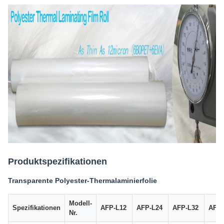
Produktspezifikationen
Transparente Polyester-Thermalaminierfolie
Modell-
Spezifikationen
AFP-L12
AFP-L24
AFP-L32
AFP-
Nr.