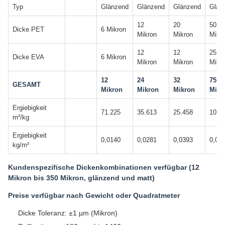
Typ
Glänzend
Glänzend
Glänzend
Glän
12
20
50
Dicke PET
6 Mikron
Mikron
Mikron
Mikr
12
12
25
Dicke EVA
6 Mikron
Mikron
Mikron
Mikr
12
24
32
75
GESAMT
Mikron
Mikron
Mikron
Mikr
Ergiebigkeit
71.225
35.613
25.458
10.6
m²/kg
Ergiebigkeit
0,0140
0,0281
0,0393
0,09
kg/m²
Kundenspezifische Dickenkombinationen verfügbar (12
Mikron bis 350 Mikron, glänzend und matt)
Preise verfügbar nach Gewicht oder Quadratmeter
Dicke Toleranz: ±1 µm (Mikron)