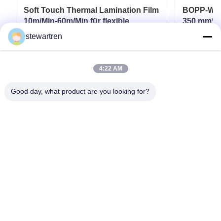
Soft Touch Thermal Lamination Film
BOPP-Wärm
10m/Min-60m/Min für flexible
350 mm*30
Verpackungen
Laminatb
stewartren
gedruckte
Erhalten Sie besten Preis
Er
4:22 AM
Good day, what product are you looking for?
Telefone: 0086-592-5503592
E-Mail: sales@after-printing.com
Einheit 2601 Nr. 13 Jinzhong Road, Huli Bezirk, Xiamen, China
Heim
Produkte
über uns
Werksbesichtigung
Qualitätskontrolle
Kontaktieren Sie uns
Bitte um ein Angebot