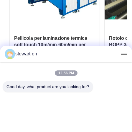
Pellicola per laminazione termica
Rotolo di
soft touch 10m/min-60m/min per
BOPP 350
imballaggi flessibili
Stampato 
stewartren
Carta
Ottenga il migliore prezzo
Ott
12:56 PM
Good day, what product are you looking for?
tel: 0086-592-5503592
E-mail: sales@after-printing.com
Unità 2601 N. 13 Jinzhong Road, Distretto di Huli, Xiamen, Cina