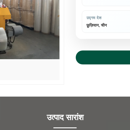
उद्गम देश
फ़ुज़ियान, चीन
उत्पाद सारांश