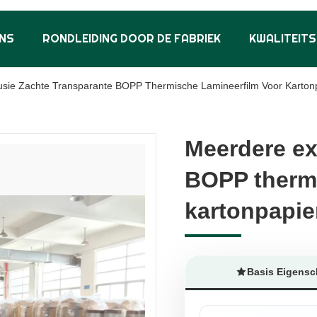
NS
RONDLEIDING DOOR DE FABRIEK
KWALITEIT
usie Zachte Transparante BOPP Thermische Lamineerfilm Voor Karton
Meerdere ex
Meerdere ex
BOPP thermi
BOPP thermi
kartonpapie
kartonpapie
Basis Eigens