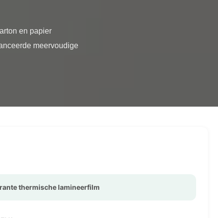
vanceerde meervoudige 
rante thermische lamineerfilm