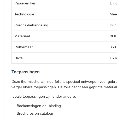
Papieren kern
1 in
Technologie
Meer
Corona-behandeling
Dubb
Materiaal
BOP
Rolformaat
350
Dikte
15 m
Toepassingen
Deze thermische lamineerfolie is speciaal ontworpen voor gebr
vergelijkbare toepassingen. De folie hecht aan geprinte materi
Ideale toepassingen zijn onder andere:
Boekomslagen en -binding
Brochures en catalogi