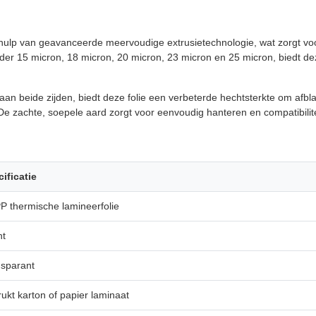
lp van geavanceerde meervoudige extrusietechnologie, wat zorgt voor 
onder 15 micron, 18 micron, 20 micron, 23 micron en 25 micron, biedt de
an beide zijden, biedt deze folie een verbeterde hechtsterkte om afb
De zachte, soepele aard zorgt voor eenvoudig hanteren en compatibili
ificatie
 thermische lamineerfolie
ht
sparant
ukt karton of papier laminaat