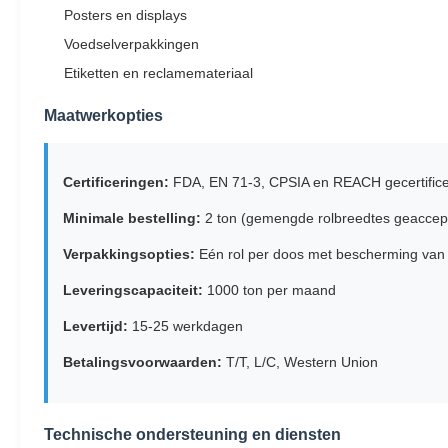
Posters en displays
Voedselverpakkingen
Etiketten en reclamemateriaal
Maatwerkopties
Certificeringen:
FDA, EN 71-3, CPSIA en REACH gecertificee
Minimale bestelling:
2 ton (gemengde rolbreedtes geaccep
Verpakkingsopties:
Eén rol per doos met bescherming van pl
Leveringscapaciteit:
1000 ton per maand
Levertijd:
15-25 werkdagen
Betalingsvoorwaarden:
T/T, L/C, Western Union
Technische ondersteuning en diensten