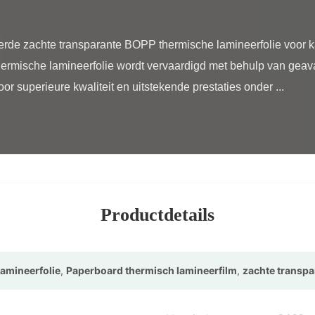
ermische lamineerfolie wordt vervaardigd met behulp van gea
or superieure kwaliteit en uitstekende prestaties onder ...

Productdetails
amineerfolie
,
Paperboard thermisch lamineerfilm
,
zachte transpa