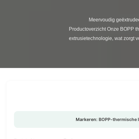
                Meervoudig geëxtrudeerde zachte transparante BOPP thermische lamineerfolie voor karton en papier 
Productoverzicht Onze BOPP th
extrusietechnologie, wat zorgt vo
Markeren:
BOPP-thermische l