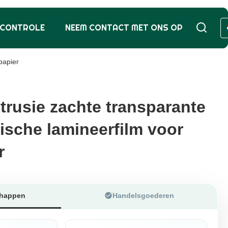
SCONTROLE
NEEM CONTACT MET ONS OP
papier
trusie zachte transparante
trusie zachte transparante
sche lamineerfilm voor
sche lamineerfilm voor
r
r
chappen
Handelsgoederen