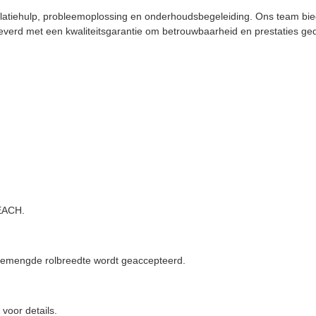
stallatiehulp, probleemoplossing en onderhoudsbegeleiding. Ons team b
leverd met een kwaliteitsgarantie om betrouwbaarheid en prestaties g
REACH.
n gemengde rolbreedte wordt geaccepteerd.
voor details.