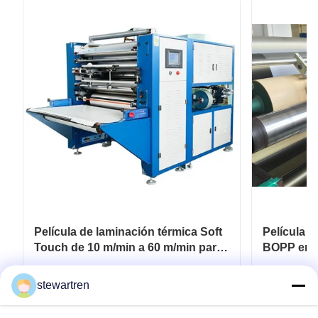
Película de laminación térmica Soft
Película d
Touch de 10 m/min a 60 m/min para
BOPP en r
embalaje flexible
para recu
papel y c
Consiga el mejor precio
Co
stewartren