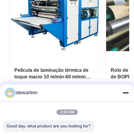
Película de laminação térmica de
Rolo de pe
toque macio 10 m/min-60 m/min
de BOPP 
Para embalagens flexíveis
revestime
de papelã
Obtenha o melhor preço
Ob
stewartren
3:39 AM
Good day, what product are you looking for?
telefone: 0086-592-5503592