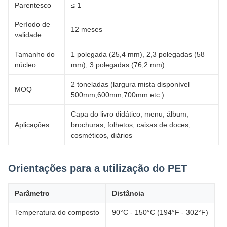
Parentesco
≤ 1
Período de
12 meses
validade
Tamanho do
1 polegada (25,4 mm), 2,3 polegadas (58
núcleo
mm), 3 polegadas (76,2 mm)
2 toneladas (largura mista disponível
MOQ
500mm,600mm,700mm etc.)
Capa do livro didático, menu, álbum,
Aplicações
brochuras, folhetos, caixas de doces,
cosméticos, diários
Orientações para a utilização do PET
Parâmetro
Distância
Temperatura do composto
90°C - 150°C (194°F - 302°F)