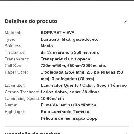
Detalhes do produto
Material:
BOPP/PET + EVA
Type:
Lustroso, Matt, gravado, etc.
Softness:
Macio
Thickness:
de 12 mícrons a 350 mícrons
Transparent:
Transparência ou opaco
Roll Size:
720mm*50m, 650mm*3000m, etc.
Paper Core:
1 polegada (25,4 mm), 2,3 polegadas (58
mm), 3 polegadas (76 mm)
Laminator:
Laminador Quente / Calor / Seco / Térmico
Corona Treatment:
Lados dobro, sobre 38 dinas
Laminating Speed:
10-60m/min
Name:
Filme de laminação térmica
High Light:
Rolo Laminado Térmico
,
Película de laminação Bopp