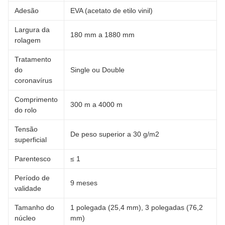
Adesão
EVA (acetato de etilo vinil)
Largura da
180 mm a 1880 mm
rolagem
Tratamento
do
Single ou Double
coronavírus
Comprimento
300 m a 4000 m
do rolo
Tensão
De peso superior a 30 g/m2
superficial
Parentesco
≤ 1
Período de
9 meses
validade
Tamanho do
1 polegada (25,4 mm), 3 polegadas (76,2
núcleo
mm)