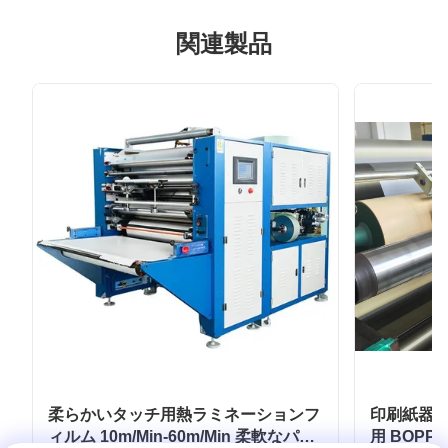
関連製品
柔らかいタッチ用熱ラミネーションフ
印刷紙器
ィルム 10m/Min-60m/Min 柔軟なパッ
用 BOP