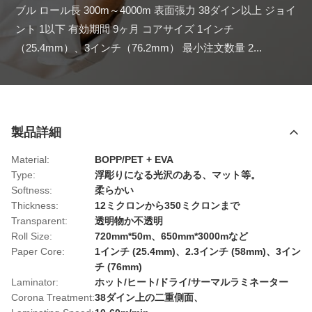
ブル ロール長 300m～4000m 表面張力 38ダイン以上 ジョイ
ント 1以下 有効期間 9ヶ月 コアサイズ 1インチ
（25.4mm）、3インチ（76.2mm） 最小注文数量 2...
製品詳細
Material:
BOPP/PET + EVA
Type:
浮彫りになる光沢のある、マット等。
Softness:
柔らかい
Thickness:
12ミクロンから350ミクロンまで
Transparent:
透明物か不透明
Roll Size:
720mm*50m、650mm*3000mなど
Paper Core:
1インチ (25.4mm)、2.3インチ (58mm)、3イン
チ (76mm)
Laminator:
ホット/ヒート/ドライ/サーマルラミネーター
Corona Treatment:
38ダイン上の二重側面、