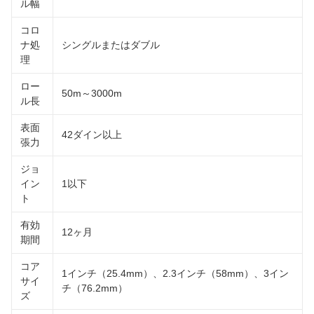
ル幅
コロ
ナ処
シングルまたはダブル
理
ロー
50m～3000m
ル長
表面
42ダイン以上
張力
ジョ
イン
1以下
ト
有効
12ヶ月
期間
コア
1インチ（25.4mm）、2.3インチ（58mm）、3イン
サイ
チ（76.2mm）
ズ