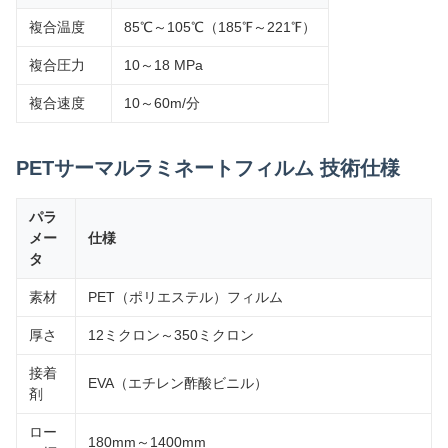
複合温度
85℃～105℃（185℉～221℉）
複合圧力
10～18 MPa
複合速度
10～60m/分
PETサーマルラミネートフィルム 技術仕様
パラ
メー
仕様
タ
素材
PET（ポリエステル）フィルム
厚さ
12ミクロン～350ミクロン
接着
EVA（エチレン酢酸ビニル）
剤
ロー
180mm～1400mm