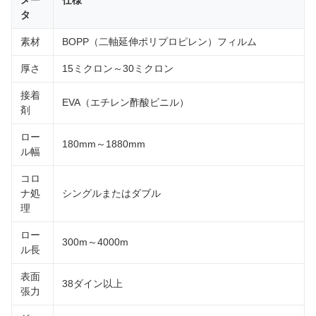
メー
仕様
タ
素材
BOPP（二軸延伸ポリプロピレン）フィルム
厚さ
15ミクロン～30ミクロン
接着
EVA（エチレン酢酸ビニル）
剤
ロー
180mm～1880mm
ル幅
コロ
ナ処
シングルまたはダブル
理
ロー
300m～4000m
ル長
表面
38ダイン以上
張力