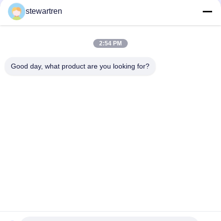
ケージ用
350mm*3
stewartren
お問い合わせ
2:54 PM
Good day, what product are you looking for?
テレ: 0086-592-5503592
電子メール: sales@after-printing.com
中国厦门市湖里区金钟路13号2601单元
家
製品
私たちについて
工場見学
品質管理
お問い合わせ
引金 を 求め て ください
© 2026 Xiamen After-printing Finishing Supplies Co.,Ltd. All Rights