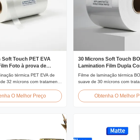
s Soft Touch PET EVA
30 Microns Soft Touch B
ilm Foto à prova de
Lamination Film Dupla Co
UV
Tratada
minação térmica PET EVA de
Filme de laminação térmica B
 de 32 mícrons com tratamento
suave de 30 mícrons com trat
pla face, proteção UV, barreira
corona dupla face (≥42 dines)
midade, acabamento tátil
tátil aveludado, ideal para álbu
enha O Melhor Preço
Obtenha O Melhor P
rojetado para álbuns de fotos
premium, livros de casamento 
vros de casamento e
acabamento de impressão de l
de luxo que exigem proteção
e comprimento personalizados 