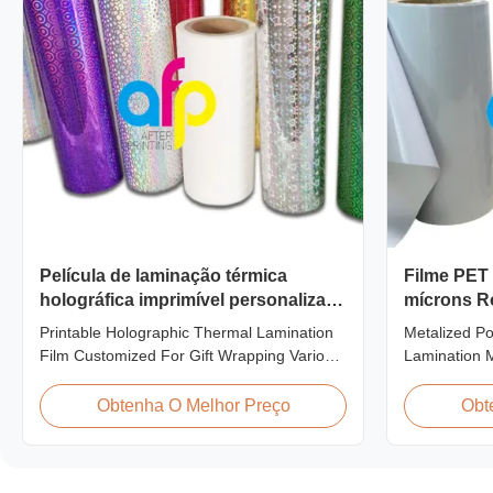
Película de laminação térmica
Filme PET 
holográfica imprimível personalizada
mícrons Ro
para embrulho de presentes
para Lami
Printable Holographic Thermal Lamination
Metalized Po
Film Customized For Gift Wrapping Various
Lamination M
Design Holographic Thermal Lamination
Screen/Offse
Film for Gift Wrapping Our comprehensive
Supported Me
Obtenha O Melhor Preço
Obt
range of holographic thermal lamination
Thermal Lam
films includes a broad selection of designs
metalized the
specifically for gift wrapping applications.
for various p