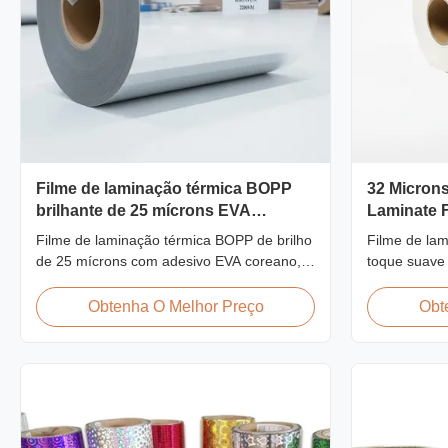
Filme de laminação térmica BOPP
32 Micron
brilhante de 25 mícrons EVA
Laminate F
coreano 2200mm
umidade 
Filme de laminação térmica BOPP de brilho
Filme de la
de 25 mícrons com adesivo EVA coreano,
toque suave
largura máxima de 2.200 mm, alta
corona de du
resistência à tração ≥150 MPa, ideal para
à prova de u
Obtenha O Melhor Preço
Obt
proteção de documentos e fotos com
aveludado, p
transparência cristalina.
premium, li
embalagens 
total.