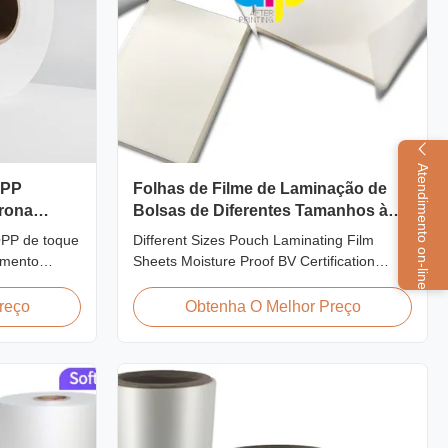
Atendimento on-line
OPP
Folhas de Filme de Laminação de
rona
Bolsas de Diferentes Tamanhos à
Prova de Umidade Certificação BV
OPP de toque
Different Sizes Pouch Laminating Film
amento
Sheets Moisture Proof BV Certification
, acabamento
Customized Different Sizes / Thickness
ns de fotos
Laminating Pouches, Laminator Sheets We
reço
Obtenha O Melhor Preço
e
produce laminating pouches with various
uxo. Largura
thicknesses and sizes. Customization of
disponíveis.
sizes, thickness, or packaging is welcomed.
All laminator sheets ...