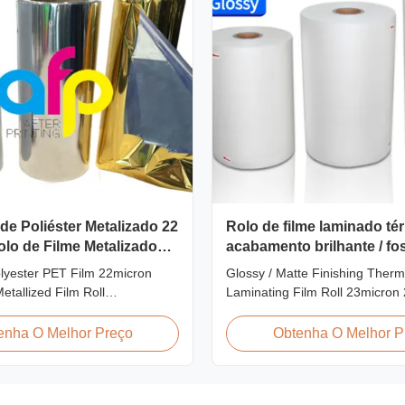
de Poliéster Metalizado 22
Rolo de filme laminado té
lo de Filme Metalizado
acabamento brilhante / fo
nação
23micron 25micron
lyester PET Film 22micron
Glossy / Matte Finishing Therm
etallized Film Roll
Laminating Film Roll 23micron
t/Gravure/Intaglio Printing
FDA Quality Thermal Laminatin
talized Polyester PET Film for
Thermal Laminating Film Roll i
enha O Melhor Preço
Obtenha O Melhor P
ination Polyester PET
laminate printed paper or pape
rmal lamination film is suitable
heating the coated EVA via roll
rinting types including offset
machines. Available in two finis