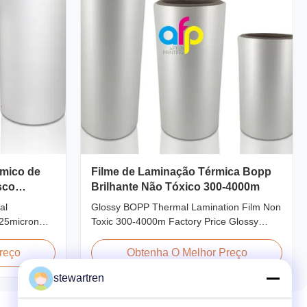
rmico de
Filme de Laminação Térmica Bopp
sco
Brilhante Não Tóxico 300-4000m
al
Glossy BOPP Thermal Lamination Film Non
 25micron
Toxic 300-4000m Factory Price Glossy
g Film Roll
BOPP Film For Thermal Lamination Non-
s used to
toxic, pollution-free, high transparency and
reço
Obtenha O Melhor Preço
rboard by
gloss, low static, wear resistance, long
stewartren
 laminator
ageing of corona, few defects and good
hings:
tearing off. This product is mainly used for