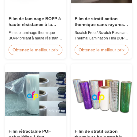
Film de laminage BOPP à
Film de stratification
haute résistance à la
thermique sans rayures /
traction 80-120C
résistant aux rayures
Film de laminage thermique
Scratch Free / Scratch Resistant
BOPP brillant à haute résistance
Thermal Lamination Film BOPP
de 24 microns avec une
Material Product Overview Anti-
résistance à la traction ≥ 150
scratch thermal lamination film
Obtenez le meilleur prix
Obtenez le meilleur prix
MPa, une plage de
(also known as scratch free
températures de fonctionnement
lamination film, scratch resistant
de 80 à 120 °C et une vitesse
lamination film) is manufactured
de laminage de 60 m/min,
using BOPP base material. The
optimisé pour la finition post-
film features scratch resistant
presse dans les
coating on one ...
environnements d'impression
commerciale.
Film rétractable POF
Film de stratification
polyoléfine à fort
thermique holographique