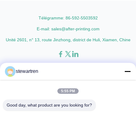
paper thickness: BOPP Thermal
Oriented Polypropylene) Film
Lamination Film and PET
Thickness 15micron to 30micron
Thermal ...
Adhesion ...
Télégramme: 86-592-5503592
E-mail: sales@after-printing.com
Unité 2601, n° 13, route Jinzhong, district de Huli, Xiamen, Chine
Fil d'acier à faible teneur en carbone
Produits
à propos de nous
stewartren
Visite d'usine
Conditions de paiement
Contactez-nous
Demandez un devis
5:55 PM
© 2026 Xiamen After-printing Finishing Supplies Co.,Ltd. All Rights
Good day, what product are you looking for?
Reserved.