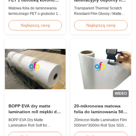
do laminowania kart
thermal scratch Glossy /
Matowa folia do laminowania
Transparent Thermal Scratch
identyfikacyjnych
Matte Finish Laminating
termicznego PET o grubości 18
Resistant Film Glossy / Matte
Film Zatwierdzenie SGS
mikronów, dwustronnie pokryta
Finish Laminating Film SGS
koroną, o wysokiej
Approval Price Offer Glossy and
Najlepszą cenę
Najlepszą cenę
wytrzymałości na rozciąganie
Matte Scratch Resistant Thermal
≥150 MPa, zaprojektowana
Lamination Film China Supplier
specjalnie do ochrony dowodów
Item Price Offer Glossy and
osobistych, plakietek i
Matte Scratch Resistant Thermal
dokumentów
Lamination Film China Supplier
uwierzytelniających,
Material BOPP + EVA Roll ...
zapewniająca doskonałe
wiązanie i trwałość.
WIDEO
BOPP EVA dry matte
20-mikronowa matowa
lamination roll miękki do
folia do laminowania 500
laminacji i druku
mm * 3000 m Rozmiar
BOPP EVA Dry Matte
20micron Matte Lamination Film
rolki Certyfikat SGS
Lamination Roll Soft for
500mm*3000m Roll Size SGS
Lamination and Printing BOPP
Certification Product Overview