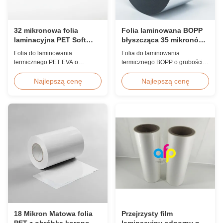
32 mikronowa folia
Folia laminowana BOPP
laminacyjna PET Soft
błyszcząca 35 mikronów,
Touch odporna na
koreańska EVA, wysoka
Folia do laminowania
Folia do laminowania
promieniowanie UV i
prędkość 60m/min
termicznego PET EVA o
termicznego BOPP o grubości
wilgoć do zdjęć
grubości 32 mikronów, z
35 mikronów z najwyższej
dwustronną obróbką koronową,
jakości koreańskim klejem EVA,
Najlepszą cenę
Najlepszą cenę
ochroną przed
szerokość 2200 mm, prędkość
promieniowaniem UV, barierą
laminowania 60 m/min,
odporną na wilgoć, aksamitnym
przejrzystość optyczna 92%,
wykończeniem, przeznaczona
przeznaczona do laminowania
do wysokiej jakości albumów
okładek książek w dużych
fotograficznych, ksiąg ślubnych i
nakładach i publikacji.
luksusowych opakowań
wymagających wszechstronnej
ochrony.
18 Mikron Matowa folia
Przejrzysty film
PET z obróbką koronową
laminacyjny odporny na