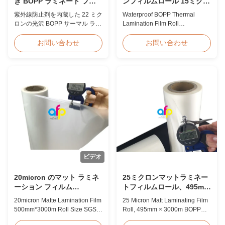
き BOPP ラミネート フィ
ンフィルムロール 15ミクロ
ルム 摩擦 耐性
ン 18ミクロン 20ミクロン
紫外線防止剤を内蔵した 22 ミク
Waterproof BOPP Thermal
23ミクロン 25ミクロン
ロンの光沢 BOPP サーマル ラミ
Lamination Film Roll
ネート フィルム、傷つきにくい
Trustworthy Professional BOPP
ハード コーティング、幅 2000
Thermal Roll Laminating Film
お問い合わせ
お問い合わせ
mm、光学的透明度 92% 以上
Supplier As a professional
で、屋外看板、ポスター、およ
manufacturer and supplier of
び長期ディスプレイ用途向けに
BOPP thermal roll laminating
設計されています。
film, we have been trusted by
clients since 2008. We produce
high-quality roll laminating film
using 8 high...
ビデオ
20micron のマット ラミネ
25ミクロンマットラミネー
ーション フィルム
トフィルムロール、495mm
500mm*3000m のロール サ
* 3000m BOPPラミネート
20micron Matte Lamination Film
25 Micron Matt Laminating Film
イズ SGS の証明
フィルム
500mm*3000m Roll Size SGS
Roll, 495mm × 3000m BOPP
Certification Product Overview
Lamination Films Matt 25micron