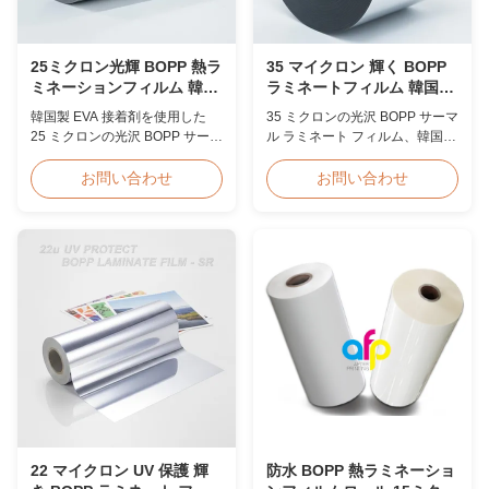
25ミクロン光輝 BOPP 熱ラ
35 マイクロン 輝く BOPP
ミネーションフィルム 韓国
ラミネートフィルム 韓国製
製 EVA 2200mm
EVA 高速 60m/min
韓国製 EVA 接着剤を使用した
35 ミクロンの光沢 BOPP サーマ
25 ミクロンの光沢 BOPP サーマ
ル ラミネート フィルム、韓国製
ル ラミネート フィルム、最大幅
プレミアム EVA 接着剤、幅
2200 mm、高引張強度 ≥150
2200 mm、ラミネート速度 60
お問い合わせ
お問い合わせ
MPa、透き通った透明性で文書
m/min、光学的透明度 92%、大
や写真の保護に最適です。
量のブックカバーおよび出版ラ
ミネート用に設計されていま
す。
22 マイクロン UV 保護 輝
防水 BOPP 熱ラミネーショ