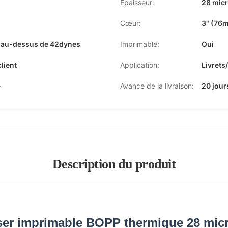
Épaisseur:
28 mic
Cœur:
3" (76
e, au-dessus de 42dynes
Imprimable:
Oui
lient
Application:
Livrets
e
Avance de la livraison:
20 jour
Description du produit
ser imprimable BOPP thermique 28 mic