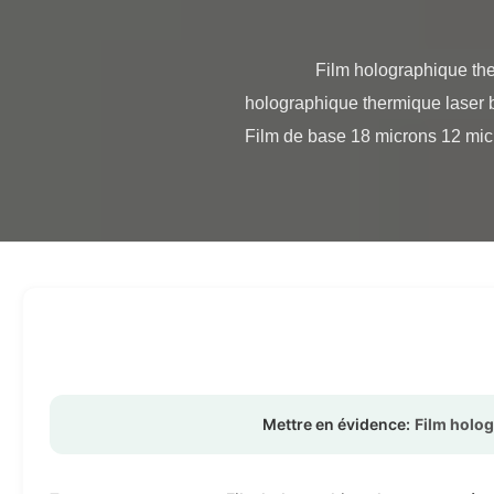
                Film holographique thermique laser imprimable BOPP thermique 28 microns Présentation du produit Film 
holographique thermique laser b
Film de base 18 microns 12 micr
Mettre en évidence:
Film holog