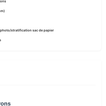
rons
mm)
/photo/stratification sac de papier
s
rons