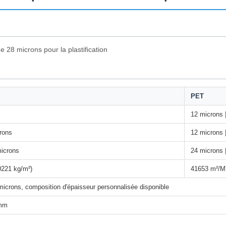
e 28 microns pour la plastification
PET
12 microns 
crons
12 microns 
microns
24 microns 
0221 kg/m²)
41653 m²/MT
microns, composition d'épaisseur personnalisée disponible
 mm