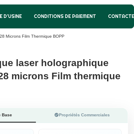
E D'USINE
CONDITIONS DE PAIEMENT
CONTACT
 28 Microns Film Thermique BOPP
que laser holographique
que laser holographique
28 microns Film thermique
28 microns Film thermique
e Base
Propriétés Commerciales