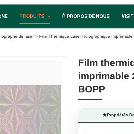
ONE
PRODUITS
À PROPOS DE NOUS
VISIT
olographe de laser
>
Film Thermique Laser Holographique Imprimable
Film thermi
Film thermi
imprimable 
imprimable 
BOPP
BOPP
Propriétés D