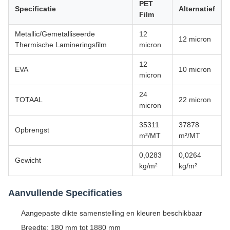
PET
Specificatie
Alternatief
Film
Metallic/Gemetalliseerde
12
12 micron
Thermische Lamineringsfilm
micron
12
EVA
10 micron
micron
24
TOTAAL
22 micron
micron
35311
37878
Opbrengst
m²/MT
m²/MT
0,0283
0,0264
Gewicht
kg/m²
kg/m²
Aanvullende Specificaties
Aangepaste dikte samenstelling en kleuren beschikbaar
Breedte: 180 mm tot 1880 mm