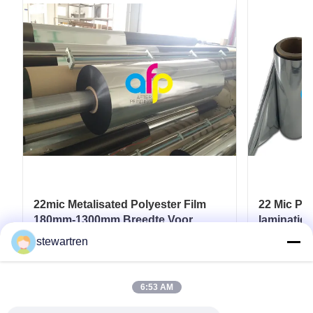
22mic Metalisated Polyester Film
22 Mic PET
180mm-1300mm Breedte Voor
laminatie 
papier / karton
SGS-goed
stewartren
Krijg Beste Prijs
6:53 AM