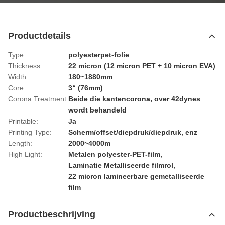
Productdetails
Type:
polyesterpet-folie
Thickness:
22 micron (12 micron PET + 10 micron EVA)
Width:
180~1880mm
Core:
3“ (76mm)
Corona Treatment:
Beide die kantencorona, over 42dynes
wordt behandeld
Printable:
Ja
Printing Type:
Scherm/offset/diepdruk/diepdruk, enz
Length:
2000~4000m
High Light:
Metalen polyester-PET-film
,
Laminatie Metalliseerde filmrol
,
22 micron lamineerbare gemetalliseerde
film
Productbeschrijving