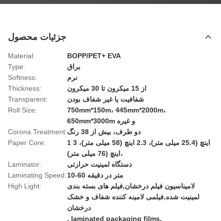
جزئیات محصول
Material:
BOPP/PET+ EVA
براق
Type:
نرم
Softness:
از 15 میکرون تا 30 میکرون
Thickness:
شفافیت یا غیر شفاف بودن
Transparent:
Roll Size:
750mm*150m، 445mm*2000m،
650mm*3000m و غیره
دو طرف، بیش از 38 رنگ
Corona Treatment:
1 اینچ (25.4 میلی متر)، 2.3 اینچ (58 میلی متر)، 3
Paper Core:
اینچ (76 میلی متر)،
دستگاه لمینیت حرارتی
Laminator:
10-60 متر در دقیقه
Laminating Speed:
لامیناسیون فیلم درخشان,فیلم های بسته بندی
High Light:
لمینیت شده,فیلمی لامینه کننده شفاف و خشک
درخشان
,
laminated packaging films
,