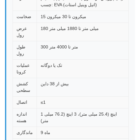
چسب: EVA (اتیل وینیل استات)
15 میکرون تا 30 میکرون
ضخامت
180 میلی متر تا 1880 میلی متر
عرض
رول
300 متر تا 4000 متر
طول
رول
تک یا دوگانه
عملیات
کرونا
بیش از 38 داین
کشش
سطحی
≤1
اتصال
1 اینچ (25.4 میلی متر)، 3 اینچ (76.2 میلی
اندازه
متر)
هسته
9 ماه
ماندگاری