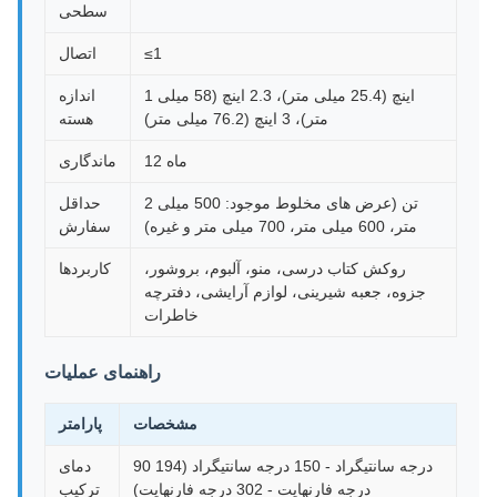
سطحی
≤1
اتصال
1 اینچ (25.4 میلی متر)، 2.3 اینچ (58 میلی
اندازه
متر)، 3 اینچ (76.2 میلی متر)
هسته
12 ماه
ماندگاری
2 تن (عرض های مخلوط موجود: 500 میلی
حداقل
متر، 600 میلی متر، 700 میلی متر و غیره)
سفارش
روکش کتاب درسی، منو، آلبوم، بروشور،
کاربردها
جزوه، جعبه شیرینی، لوازم آرایشی، دفترچه
خاطرات
راهنمای عملیات
مشخصات
پارامتر
90 درجه سانتیگراد - 150 درجه سانتیگراد (194
دمای
درجه فارنهایت - 302 درجه فارنهایت)
ترکیب