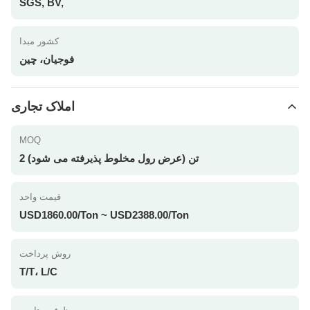
SGS, BV,
کشور مبدا
فوجیان، چین
املاک تجاری
MOQ
2 تن (عرض رول مخلوط پذیرفته می شود)
قیمت واحد
USD1860.00/Ton ~ USD2388.00/Ton
روش پرداخت
T/T، L/C