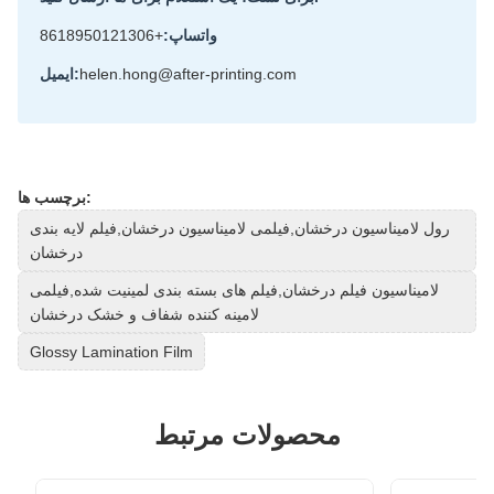
واتساپ:
+8618950121306
helen.hong@after-printing.com
ایمیل:
برچسب ها:
رول لامیناسیون درخشان,فیلمی لامیناسیون درخشان,فیلم لایه بندی
درخشان
لامیناسیون فیلم درخشان,فیلم های بسته بندی لمینیت شده,فیلمی
لامینه کننده شفاف و خشک درخشان
Glossy Lamination Film
محصولات مرتبط