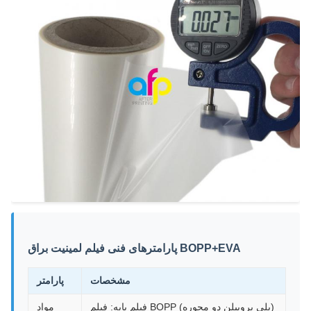
پارامترهای فنی فیلم لمینیت براق BOPP+EVA
مشخصات
پارامتر
فیلم پایه: فیلم BOPP (پلی پروپیلن دو محوره)
مواد