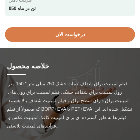
ظرفیت تامین
850 تن در ماه
درخواست الان
خلاصه محصول
فیلم لمینیت براق شفاف / مات خشک 750 میلی متر * 150 متر 
رول لمینیت براق شفاف خشک، فیلم لمینیت براق رول های 
لمینیت براق دارای سطح براق و فیلم لمینیت شفاف بالا هستند 
که معمولاً از فیلم BOPP+EVA یا PET+EVA تشکیل شده اند. این 
فیلم ها به طور گسترده ای برای لمینیت کاغذ، لمینیت عکس و 
فرآیندهای لمینیت پلاستی...