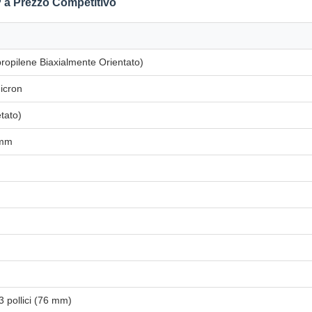
P a Prezzo Competitivo
propilene Biaxialmente Orientato)
icron
etato)
 mm
3 pollici (76 mm)