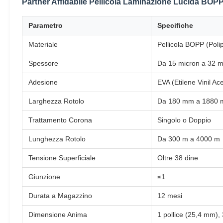
Partner Affidabile Pellicola Laminazione Lucida BOP
Parametro
Specifiche
Materiale
Pellicola BOPP (Poli
Spessore
Da 15 micron a 32 m
Adesione
EVA (Etilene Vinil Ac
Larghezza Rotolo
Da 180 mm a 1880
Trattamento Corona
Singolo o Doppio
Lunghezza Rotolo
Da 300 m a 4000 m
Tensione Superficiale
Oltre 38 dine
Giunzione
≤1
Durata a Magazzino
12 mesi
Dimensione Anima
1 pollice (25,4 mm), 