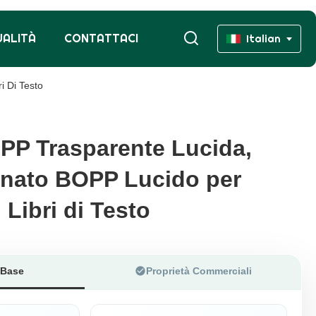
UALITÀ
CONTATTACI
Italian
i Di Testo
OPP Trasparente Lucida,
OPP Trasparente Lucida,
inato BOPP Lucido per
inato BOPP Lucido per
 Libri di Testo
 Libri di Testo
 Base
Proprietà Commerciali