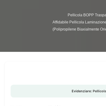
                Pellicola BOPP Trasparente Lucida - Rotolo Laminazione BOPP Lucida per Copertine di Libri di Testo Partner 
Affidabile Pellicola Laminazio
(Polipropilene Biaxialmente Ori
Evidenziare:
Pellico