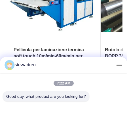
Pellicola per laminazione termica
Rotolo di
soft touch 10m/min-60m/min per
BOPP 350
imballaggi flessibili
Stampato 
stewartren
Carta
Ottenga il migliore prezzo
Ott
7:22 AM
Good day, what product are you looking for?
tel: 0086-592-5503592
E-mail: sales@after-printing.com