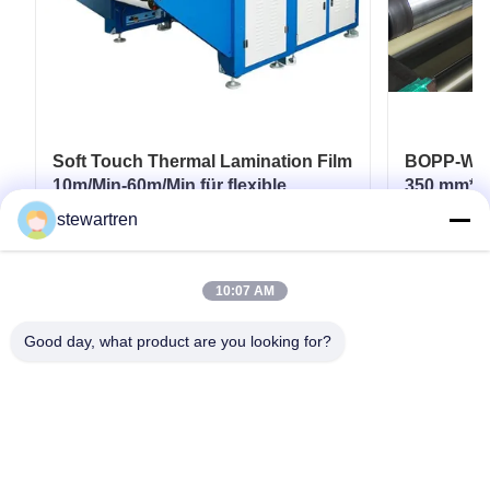
Soft Touch Thermal Lamination Film
BOPP-Wärm
10m/Min-60m/Min für flexible
350 mm*30
Verpackungen
Laminatb
stewartren
gedruckte
Erhalten Sie besten Preis
Er
10:07 AM
Good day, what product are you looking for?
Telefone: 0086-592-5503592
E-Mail: sales@after-printing.com
Einheit 2601 Nr. 13 Jinzhong Road, Huli Bezirk, Xiamen, China