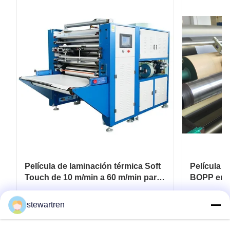
Película de laminación térmica Soft
Película d
Touch de 10 m/min a 60 m/min para
BOPP en r
embalaje flexible
para recu
papel y c
Consiga el mejor precio
Co
stewartren