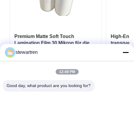
Premium Matte Soft Touch
High-End-
Lamination Film 30 Mikron für die
transpare
Lamination von
Mikron - 3
stewartren
Luxusverpackungen
Erhalten Sie besten Preis
Er
12:48 PM
Good day, what product are you looking for?
Telefone: 0086-592-5503592
E-Mail: sales@after-printing.com
Einheit 2601 Nr. 13 Jinzhong Road, Huli Bezirk, Xiamen, China