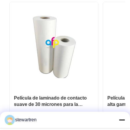
Película de laminado de contacto
Película d
suave de 30 micrones para la
alta gama,
laminación de envases de lujo
tacto ater
30 micras
Consiga el mejor precio
Co
stewartren