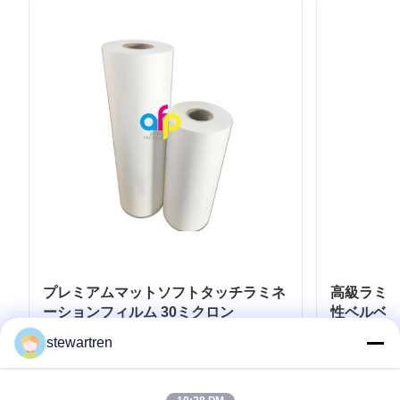
プレミアムマットソフトタッチラミネ
高級ラミネ
ーションフィルム 30ミクロン
性ベルベッ
ロン - 3
stewartren
お問い合わせ