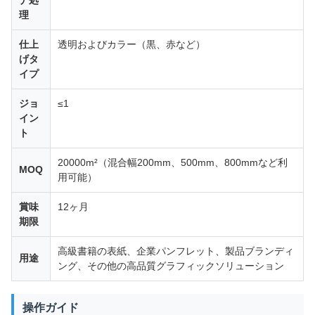
理
仕上
透明およびカラー（黒、赤など）
げタ
イプ
ジョ
≤1
イン
ト
20000m²（混合幅200mm、500mm、800mmなど利
MOQ
用可能）
賞味
12ヶ月
期限
高級書籍の表紙、企業パンフレット、製品ブランディ
用途
ング、その他の高品質グラフィックソリューション
操作ガイド