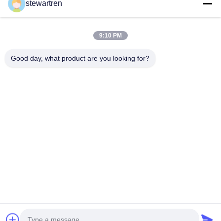
stewartren
หา ราคา ที่ ดี ที่สุด
9:10 PM
Good day, what product are you looking for?
โทรศัพท์: 0086-592-5503592
อีเมล: sales@after-printing.com
ยูนิต 2601 เลขที่ 13 ถนนจินจอง, เขตฮูลี, เชียงราย, จีน
บ้าน
สินค้า
เกี่ยวกับเรา
ทัวร์โรงงาน
การควบคุมคุณภาพ
ติดต่อเรา
ขอทุน
© 2026 Xiamen After-printing Finishing Supplies Co.,Ltd. All Rights
Reserved.