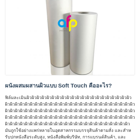
ผนังผสมผสานผิวแบบ Soft Touch คืออะไร?
ฟิล์มละเมินผิวผิวผิวผิวผิวผิวผิวผิวผิวผิวผิวผิวผิวผิวผิวผิวผิวผิวผิวผิวผิว
ผิวผิวผิวผิวผิวผิวผิวผิวผิวผิวผิวผิวผิวผิวผิวผิวผิวผิวผิวผิวผิวผิวผิวผิวผิวผิว
ผิวผิวผิวผิวผิวผิวผิวผิวผิวผิวผิวผิวผิวผิวผิวผิวผิวผิวผิวผิวผิวผิวผิวผิวผิวผิว
ผิวผิวผิวผิวผิวผิวผิวผิวผิวผิวผิวผิวผิวผิวผิวผิวผิวผิวผิวผิวผิวผิวผิวผิวผิวผิว
ผิวผิวผิวผิวผิวผิวผิวผิวผิวผิวผิวผิวผิวผิวผิวผิวผิวผิวผิวผิวผิวผิวผิวผิวผิว
มันถูกใช้อย่างแพร่หลายในอุตสาหกรรมบรรจุสินค้าตามสั่ง และสําห
รับปกหนังสือระดับสูง, หนังสือพิมพ์บริษัท, การแบรนด์สินค้า, และ