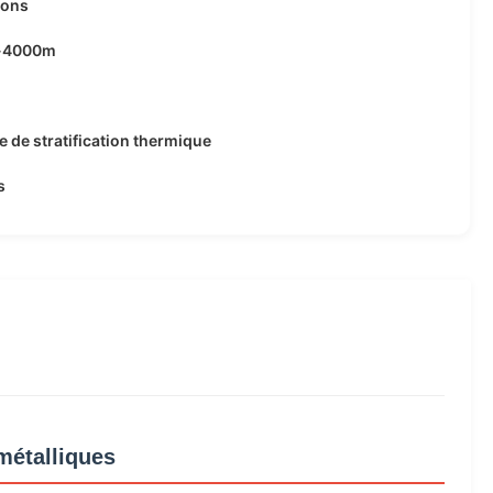
rons
-4000m
 de stratification thermique
s
métalliques