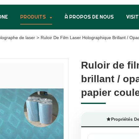
ONE
PRODUITS
À PROPOS DE NOUS
VISIT
olographe de laser
>
Ruloir De Film Laser Holographique Brillant / Op
Ruloir de fi
Ruloir de fi
brillant / o
brillant / o
papier coul
papier coul
Propriétés D