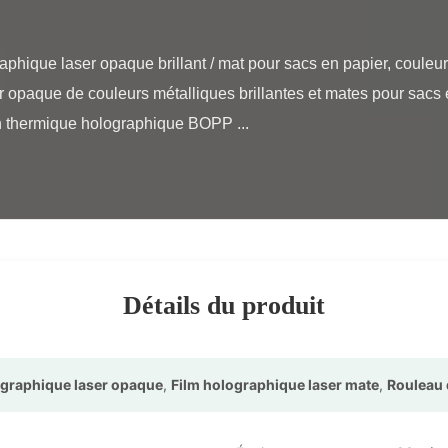
r opaque de couleurs métalliques brillantes et mates pour sacs e
on thermique holographique BOPP ...

Détails du produit
ographique laser opaque
,
Film holographique laser mate
,
Rouleau 