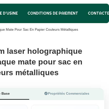
E D'USINE
CONDITIONS DE PAIEMENT
CONTACT
aque Mate Pour Sac En Papier Couleurs Métalliques
lm laser holographique
lm laser holographique
paque mate pour sac en
paque mate pour sac en
eurs métalliques
eurs métalliques
e Base
Propriétés Commerciales