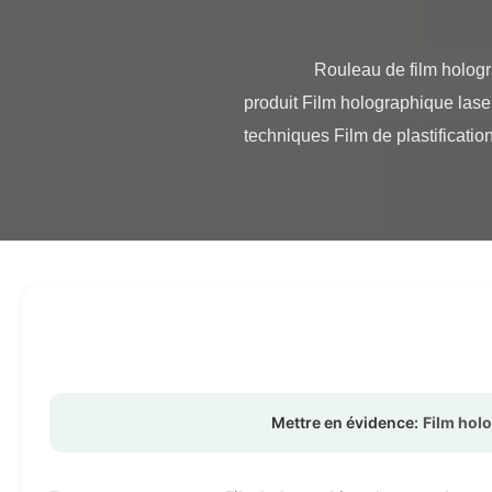
                Rouleau de film holographique laser opaque brillant / mat pour sacs en papier, couleurs métalliques Présentation du 
produit Film holographique lase
techniques Film de plastificati
Mettre en évidence:
Film hol